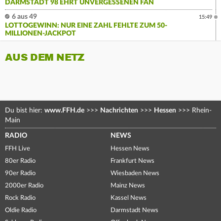
DARMSTADT 98 EHRT UNVERGESSENEN FAN
6 aus 49
15:49
LOTTOGEWINN: NUR EINE ZAHL FEHLTE ZUM 50-
MILLIONEN-JACKPOT
AUS DEM NETZ
Du bist hier:
www.FFH.de
>>>
Nachrichten
>>>
Hessen
>>>
Rhein-
Main
RADIO
NEWS
FFH Live
Hessen News
80er Radio
Frankfurt News
90er Radio
Wiesbaden News
2000er Radio
Mainz News
Rock Radio
Kassel News
Oldie Radio
Darmstadt News