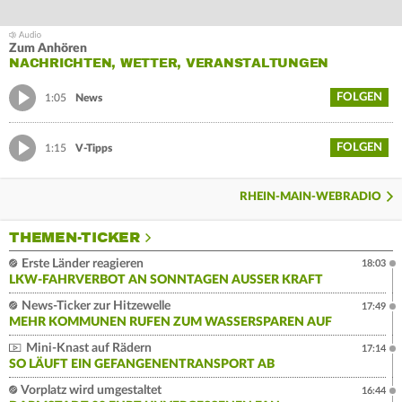
Zum Anhören
NACHRICHTEN, WETTER, VERANSTALTUNGEN
FOLGEN
1:05
News
FOLGEN
1:15
V-Tipps
RHEIN-MAIN-WEBRADIO
THEMEN-TICKER
Erste Länder reagieren
18:03
LKW-FAHRVERBOT AN SONNTAGEN AUSSER KRAFT
News-Ticker zur Hitzewelle
17:49
MEHR KOMMUNEN RUFEN ZUM WASSERSPAREN AUF
Mini-Knast auf Rädern
17:14
SO LÄUFT EIN GEFANGENENTRANSPORT AB
Vorplatz wird umgestaltet
16:44