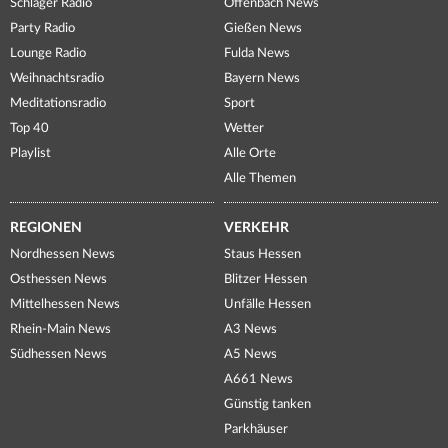
Schlager Radio
Offenbach News
Party Radio
Gießen News
Lounge Radio
Fulda News
Weihnachtsradio
Bayern News
Meditationsradio
Sport
Top 40
Wetter
Playlist
Alle Orte
Alle Themen
REGIONEN
VERKEHR
Nordhessen News
Staus Hessen
Osthessen News
Blitzer Hessen
Mittelhessen News
Unfälle Hessen
Rhein-Main News
A3 News
Südhessen News
A5 News
A661 News
Günstig tanken
Parkhäuser