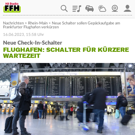
Playlist
Staupilot
Wetter
Webcam
Mein
Nachrichten
>
Rhein-Main
>
Neue Schalter sollen Gepäckaufgabe am
Frankfurter Flughafen verkürzen
16.06.2023, 15:58 Uhr
Neue Check-In-Schalter
FLUGHAFEN: SCHALTER FÜR KÜRZERE
WARTEZEIT