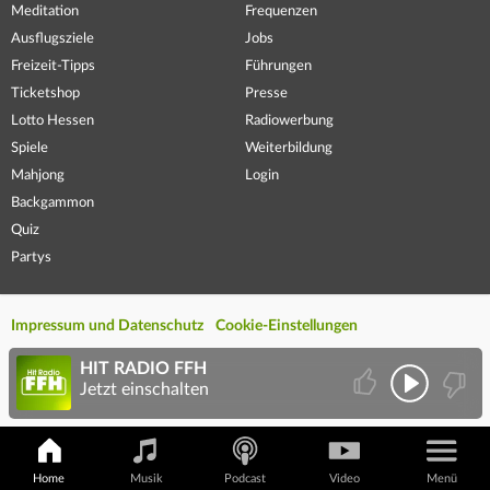
Meditation
Frequenzen
Ausflugsziele
Jobs
Freizeit-Tipps
Führungen
Ticketshop
Presse
Lotto Hessen
Radiowerbung
Spiele
Weiterbildung
Mahjong
Login
Backgammon
Quiz
Partys
Impressum und Datenschutz
Cookie-Einstellungen
HIT RADIO FFH
Jetzt einschalten
Home
Musik
Podcast
Video
Menü