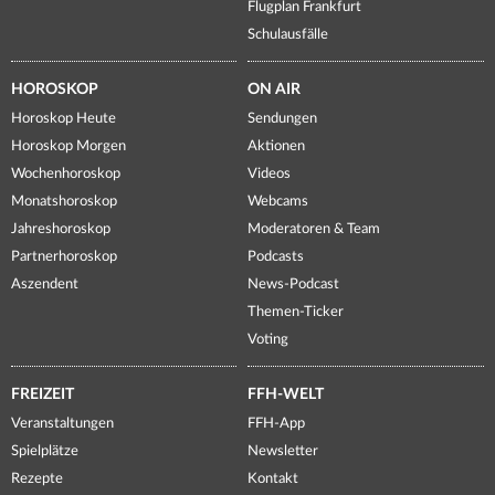
Flugplan Frankfurt
Schulausfälle
HOROSKOP
ON AIR
Horoskop Heute
Sendungen
Horoskop Morgen
Aktionen
Wochenhoroskop
Videos
Monatshoroskop
Webcams
Jahreshoroskop
Moderatoren & Team
Partnerhoroskop
Podcasts
Aszendent
News-Podcast
Themen-Ticker
Voting
FREIZEIT
FFH-WELT
Veranstaltungen
FFH-App
Spielplätze
Newsletter
Rezepte
Kontakt