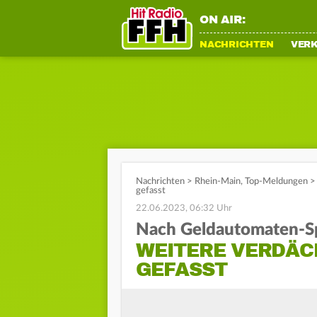
ON AIR:
NACHRICHTEN
VER
Nachrichten
>
Rhein-Main
,
Top-Meldungen
>
gefasst
22.06.2023, 06:32 Uhr
Nach Geldautomaten-S
WEITERE VERDÄC
GEFASST