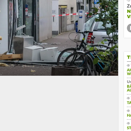
Z
N
V
T
A
W
Un
B
A
T
H
S