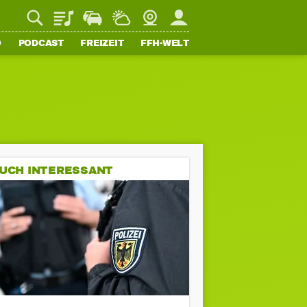
Playlist
Staupilot
Wetter
Webcam
Mein FFH
O
PODCAST
FREIZEIT
FFH-WELT
UCH INTERESSANT