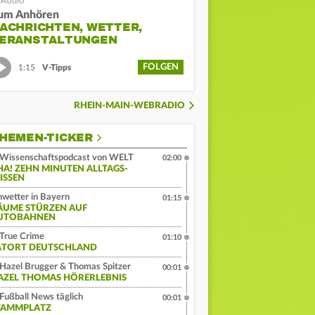
um Anhören
ACHRICHTEN, WETTER,
ERANSTALTUNGEN
FOLGEN
1:15
V-Tipps
RHEIN-MAIN-WEBRADIO
HEMEN-TICKER
Wissenschaftspodcast von WELT
02:00
HA! ZEHN MINUTEN ALLTAGS-
ISSEN
wetter in Bayern
01:15
ÄUME STÜRZEN AUF
UTOBAHNEN
True Crime
01:10
ATORT DEUTSCHLAND
Hazel Brugger & Thomas Spitzer
00:01
AZEL THOMAS HÖRERLEBNIS
Fußball News täglich
00:01
TAMMPLATZ