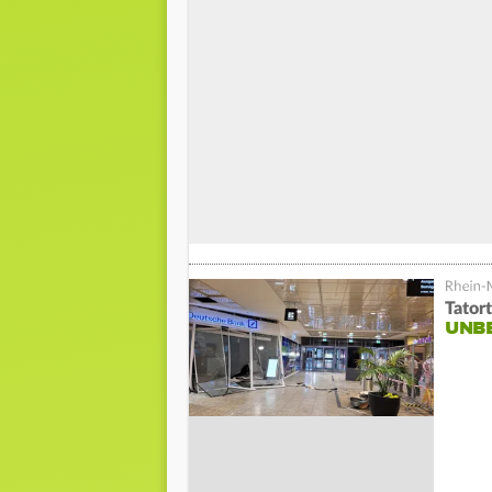
Tator
UNB