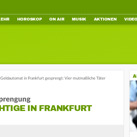
KEHR
HOROSKOP
ON AIR
MUSIK
AKTIONEN
VIDE
A
Geldautomat in Frankfurt gesprengt: Vier mutmaßliche Täter
prengung
HTIGE IN FRANKFURT