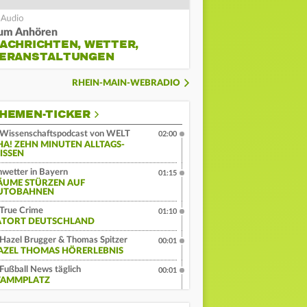
um Anhören
ACHRICHTEN, WETTER,
ERANSTALTUNGEN
RHEIN-MAIN-WEBRADIO
HEMEN-TICKER
Wissenschaftspodcast von WELT
02:00
HA! ZEHN MINUTEN ALLTAGS-
ISSEN
wetter in Bayern
01:15
ÄUME STÜRZEN AUF
UTOBAHNEN
True Crime
01:10
ATORT DEUTSCHLAND
Hazel Brugger & Thomas Spitzer
00:01
AZEL THOMAS HÖRERLEBNIS
Fußball News täglich
00:01
TAMMPLATZ