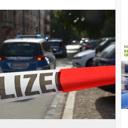
Me
R
G