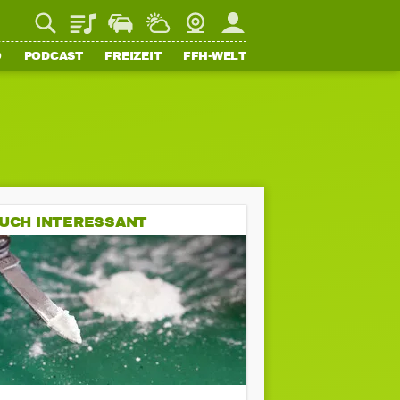
Playlist
Staupilot
Wetter
Webcam
Mein FFH
O
PODCAST
FREIZEIT
FFH-WELT
UCH INTERESSANT