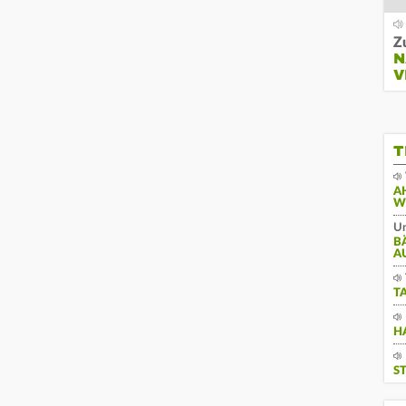
Z
N
V
T
A
W
Un
B
A
T
H
S