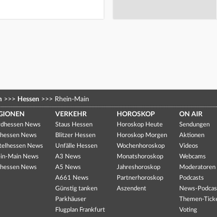
n
>>>
Hessen
>>>
Rhein-Main
GIONEN
VERKEHR
HOROSKOP
ON AIR
dhessen News
Staus Hessen
Horoskop Heute
Sendungen
hessen News
Blitzer Hessen
Horoskop Morgen
Aktionen
telhessen News
Unfälle Hessen
Wochenhoroskop
Videos
in-Main News
A3 News
Monatshoroskop
Webcams
hessen News
A5 News
Jahreshoroskop
Moderatoren
A661 News
Partnerhoroskop
Podcasts
Günstig tanken
Aszendent
News-Podcas
Parkhäuser
Themen-Tick
Flugplan Frankfurt
Voting