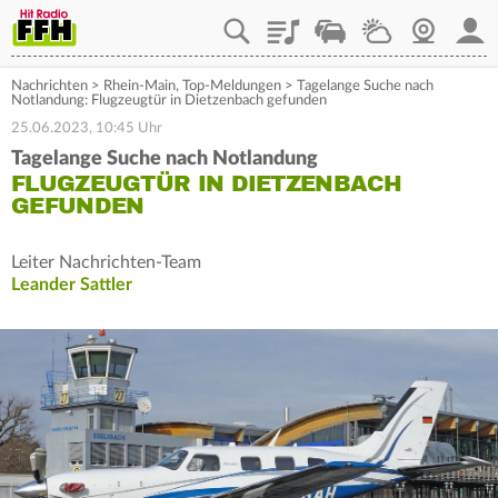
Playlist
Staupilot
Wetter
Webcam
Mein
Nachrichten
>
Rhein-Main
,
Top-Meldungen
>
Tagelange Suche nach
Notlandung: Flugzeugtür in Dietzenbach gefunden
25.06.2023, 10:45 Uhr
Tagelange Suche nach Notlandung
FLUGZEUGTÜR IN DIETZENBACH
GEFUNDEN
Leiter Nachrichten-Team
Leander Sattler