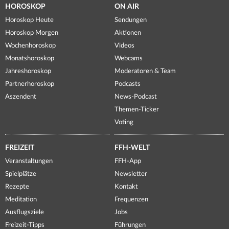
HOROSKOP
ON AIR
Horoskop Heute
Sendungen
Horoskop Morgen
Aktionen
Wochenhoroskop
Videos
Monatshoroskop
Webcams
Jahreshoroskop
Moderatoren & Team
Partnerhoroskop
Podcasts
Aszendent
News-Podcast
Themen-Ticker
Voting
FREIZEIT
FFH-WELT
Veranstaltungen
FFH-App
Spielplätze
Newsletter
Rezepte
Kontakt
Meditation
Frequenzen
Ausflugsziele
Jobs
Freizeit-Tipps
Führungen