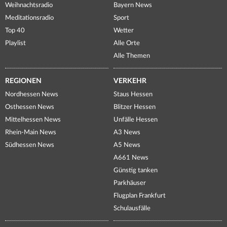
Weihnachtsradio
Bayern News
Meditationsradio
Sport
Top 40
Wetter
Playlist
Alle Orte
Alle Themen
REGIONEN
VERKEHR
Nordhessen News
Staus Hessen
Osthessen News
Blitzer Hessen
Mittelhessen News
Unfälle Hessen
Rhein-Main News
A3 News
Südhessen News
A5 News
A661 News
Günstig tanken
Parkhäuser
Flugplan Frankfurt
Schulausfälle