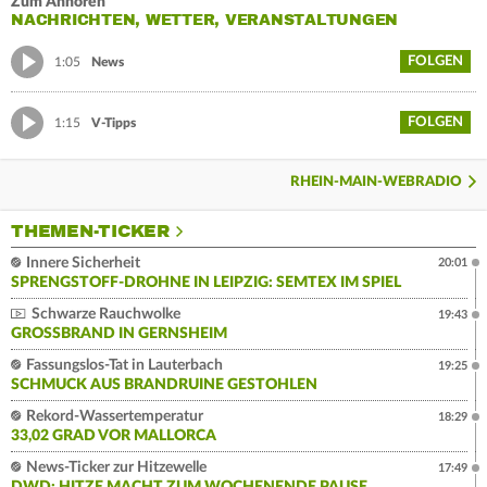
Zum Anhören
NACHRICHTEN, WETTER, VERANSTALTUNGEN
FOLGEN
1:05
News
FOLGEN
1:15
V-Tipps
RHEIN-MAIN-WEBRADIO
THEMEN-TICKER
Innere Sicherheit
20:01
SPRENGSTOFF-DROHNE IN LEIPZIG: SEMTEX IM SPIEL
Schwarze Rauchwolke
19:43
GROSSBRAND IN GERNSHEIM
Fassungslos-Tat in Lauterbach
19:25
SCHMUCK AUS BRANDRUINE GESTOHLEN
Rekord-Wassertemperatur
18:29
33,02 GRAD VOR MALLORCA
News-Ticker zur Hitzewelle
17:49