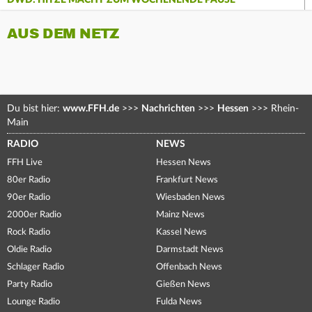
DWD: HITZE MACHT ZUM WOCHENENDE PAUSE
AUS DEM NETZ
Du bist hier:
www.FFH.de
>>>
Nachrichten
>>>
Hessen
>>>
Rhein-
Main
RADIO
NEWS
FFH Live
Hessen News
80er Radio
Frankfurt News
90er Radio
Wiesbaden News
2000er Radio
Mainz News
Rock Radio
Kassel News
Oldie Radio
Darmstadt News
Schlager Radio
Offenbach News
Party Radio
Gießen News
Lounge Radio
Fulda News