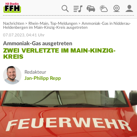
Playlist
Staupilot
Wetter
Webcam
Mein
Nachrichten
>
Rhein-Main
,
Top-Meldungen
>
Ammoniak-Gas in Nidderau-
Heldenbergen im Main-Kinzig-Kreis ausgetreten
07.07.2023, 04:41 Uhr
Ammoniak-Gas ausgetreten
ZWEI VERLETZTE IM MAIN-KINZIG-
KREIS
Redakteur
Jan-Philipp Repp