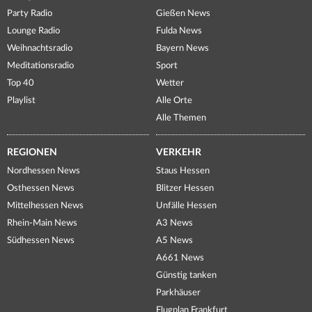
Party Radio
Gießen News
Lounge Radio
Fulda News
Weihnachtsradio
Bayern News
Meditationsradio
Sport
Top 40
Wetter
Playlist
Alle Orte
Alle Themen
REGIONEN
VERKEHR
Nordhessen News
Staus Hessen
Osthessen News
Blitzer Hessen
Mittelhessen News
Unfälle Hessen
Rhein-Main News
A3 News
Südhessen News
A5 News
A661 News
Günstig tanken
Parkhäuser
Flugplan Frankfurt