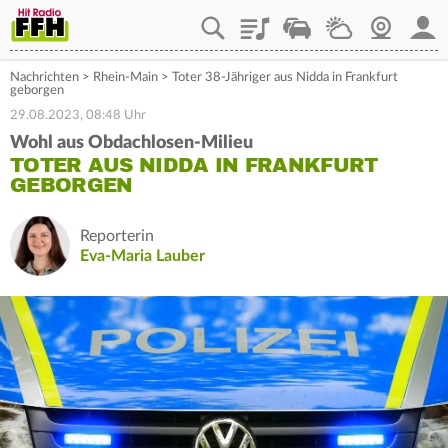
Playlist
Staupilot
Wetter
Webcam
Mein
Nachrichten
>
Rhein-Main
>
Toter 38-Jähriger aus Nidda in Frankfurt
geborgen
29.08.2023, 08:48 Uhr
Wohl aus Obdachlosen-Milieu
TOTER AUS NIDDA IN FRANKFURT
GEBORGEN
Reporterin
Eva-Maria Lauber