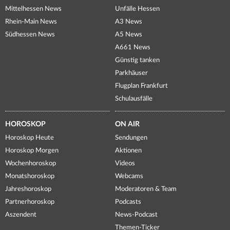
Mittelhessen News
Unfälle Hessen
Rhein-Main News
A3 News
Südhessen News
A5 News
A661 News
Günstig tanken
Parkhäuser
Flugplan Frankfurt
Schulausfälle
HOROSKOP
ON AIR
Horoskop Heute
Sendungen
Horoskop Morgen
Aktionen
Wochenhoroskop
Videos
Monatshoroskop
Webcams
Jahreshoroskop
Moderatoren & Team
Partnerhoroskop
Podcasts
Aszendent
News-Podcast
Themen-Ticker