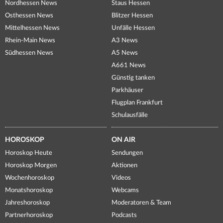
Nordhessen News
Staus Hessen
Osthessen News
Blitzer Hessen
Mittelhessen News
Unfälle Hessen
Rhein-Main News
A3 News
Südhessen News
A5 News
A661 News
Günstig tanken
Parkhäuser
Flugplan Frankfurt
Schulausfälle
HOROSKOP
ON AIR
Horoskop Heute
Sendungen
Horoskop Morgen
Aktionen
Wochenhoroskop
Videos
Monatshoroskop
Webcams
Jahreshoroskop
Moderatoren & Team
Partnerhoroskop
Podcasts