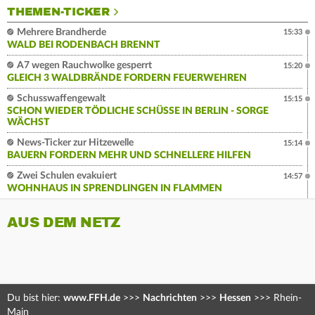
THEMEN-TICKER
Mehrere Brandherde
15:33
WALD BEI RODENBACH BRENNT
A7 wegen Rauchwolke gesperrt
15:20
GLEICH 3 WALDBRÄNDE FORDERN FEUERWEHREN
Schusswaffengewalt
15:15
SCHON WIEDER TÖDLICHE SCHÜSSE IN BERLIN - SORGE
WÄCHST
News-Ticker zur Hitzewelle
15:14
BAUERN FORDERN MEHR UND SCHNELLERE HILFEN
Zwei Schulen evakuiert
14:57
WOHNHAUS IN SPRENDLINGEN IN FLAMMEN
AUS DEM NETZ
Du bist hier:
www.FFH.de
>>>
Nachrichten
>>>
Hessen
>>>
Rhein-
Main