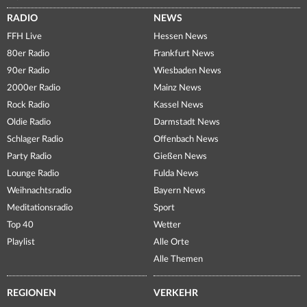
RADIO
NEWS
FFH Live
Hessen News
80er Radio
Frankfurt News
90er Radio
Wiesbaden News
2000er Radio
Mainz News
Rock Radio
Kassel News
Oldie Radio
Darmstadt News
Schlager Radio
Offenbach News
Party Radio
Gießen News
Lounge Radio
Fulda News
Weihnachtsradio
Bayern News
Meditationsradio
Sport
Top 40
Wetter
Playlist
Alle Orte
Alle Themen
REGIONEN
VERKEHR