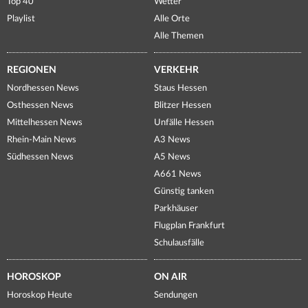
Top 40
Wetter
Playlist
Alle Orte
Alle Themen
REGIONEN
VERKEHR
Nordhessen News
Staus Hessen
Osthessen News
Blitzer Hessen
Mittelhessen News
Unfälle Hessen
Rhein-Main News
A3 News
Südhessen News
A5 News
A661 News
Günstig tanken
Parkhäuser
Flugplan Frankfurt
Schulausfälle
HOROSKOP
ON AIR
Horoskop Heute
Sendungen