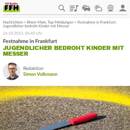
Playlist
Staupilot
Wetter
Webcam
Mein
Nachrichten
>
Rhein-Main
,
Top-Meldungen
>
Festnahme in Frankfurt:
Jugendlicher bedroht Kinder mit Messer
24.10.2023, 06:40 Uhr
Festnahme in Frankfurt
JUGENDLICHER BEDROHT KINDER MIT
MESSER
Redaktion
Simon Volkmann