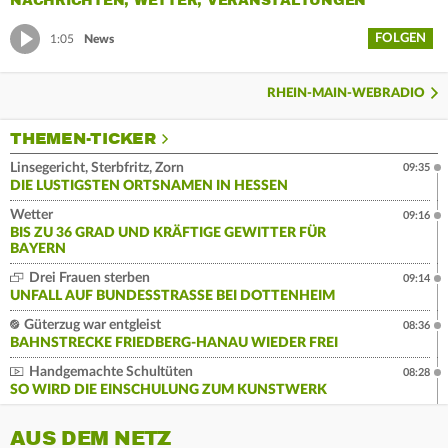
NACHRICHTEN, WETTER, VERANSTALTUNGEN
FOLGEN
1:05
News
RHEIN-MAIN-WEBRADIO
THEMEN-TICKER
Linsegericht, Sterbfritz, Zorn
09:35
DIE LUSTIGSTEN ORTSNAMEN IN HESSEN
Wetter
09:16
BIS ZU 36 GRAD UND KRÄFTIGE GEWITTER FÜR
BAYERN
Drei Frauen sterben
09:14
UNFALL AUF BUNDESSTRASSE BEI DOTTENHEIM
Güterzug war entgleist
08:36
BAHNSTRECKE FRIEDBERG-HANAU WIEDER FREI
Handgemachte Schultüten
08:28
SO WIRD DIE EINSCHULUNG ZUM KUNSTWERK
AUS DEM NETZ