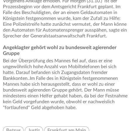
Vorgehens Anklage erhoben. Für morgen (31.10.) ist der
Prozessbeginn vor dem Amtsgericht Frankfurt geplant. Im
Falle des Beschuldigten, der an einem Geldautomaten in
Königstein festgenommen wurde, kam der Zufall zu Hilfe:
Eine Polizeistreife hatte zunächst vermutet, der Mann könne
den Automaten für Automatensprenger ausspähen, sagte ein
Sprecher der Generalstaatsanwaltschaft Frankfurt.
Angeklagter gehört wohl zu bundesweit agierender
Gruppe
Bei der Überprüfung des Mannes fiel auf, dass er eine
ungewöhnlich hohe Anzahl von Mobiltelefonen bei sich
hatte. Darauf befanden sich Zugangsdaten fremder
Bankkonten..Im Falle des in Königstein festgenommenen
Mannes habe sich herausgestellt, dass er wohl zu einer
bundesweit agierenden Gruppe gehört. Der Mann müsse
mindestens einen Helfer gehabt haben, da bei der Festnahme
kein Geld vorgefunden wurde, obwohl er nachweislich
"fortlaufend" Geld abgehoben habe.
Betrug
Justiz
Frankfurt am Main