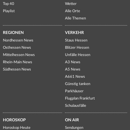
Top 40
Wetter
Playlist
Alle Orte
Alle Themen
REGIONEN
VERKEHR
Nordhessen News
Staus Hessen
Osthessen News
Blitzer Hessen
Mittelhessen News
Unfälle Hessen
Rhein-Main News
A3 News
Südhessen News
A5 News
A661 News
Günstig tanken
Parkhäuser
Flugplan Frankfurt
Schulausfälle
HOROSKOP
ON AIR
Horoskop Heute
Sendungen