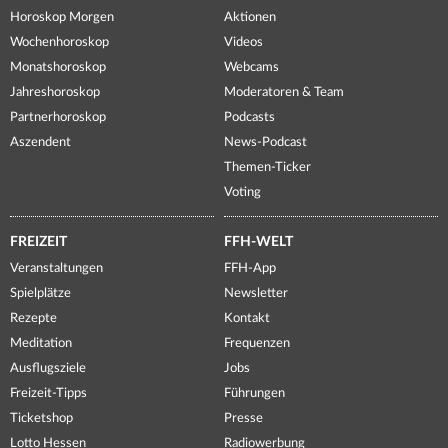
Horoskop Morgen
Aktionen
Wochenhoroskop
Videos
Monatshoroskop
Webcams
Jahreshoroskop
Moderatoren & Team
Partnerhoroskop
Podcasts
Aszendent
News-Podcast
Themen-Ticker
Voting
FREIZEIT
FFH-WELT
Veranstaltungen
FFH-App
Spielplätze
Newsletter
Rezepte
Kontakt
Meditation
Frequenzen
Ausflugsziele
Jobs
Freizeit-Tipps
Führungen
Ticketshop
Presse
Lotto Hessen
Radiowerbung