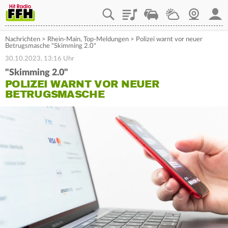
Playlist
Staupilot
Wetter
Webcam
Mein
Nachrichten
>
Rhein-Main
,
Top-Meldungen
>
Polizei warnt vor neuer
Betrugsmasche "Skimming 2.0"
30.10.2023, 13:16 Uhr
"Skimming 2.0"
POLIZEI WARNT VOR NEUER
BETRUGSMASCHE