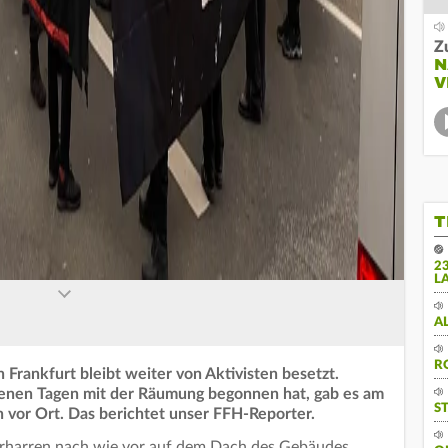
Z
N
V
T
2
L
A
R
Frankfurt bleibt weiter von Aktivisten besetzt.
genen Tagen mit der Räumung begonnen hat, gab es am
S
n vor Ort. Das berichtet unser FFH-Reporter.
verharren nach wie vor auf dem Dach des Gebäudes,