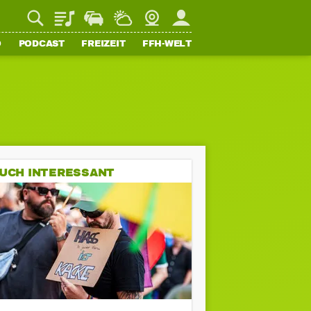
Playlist
Staupilot
Wetter
Webcam
Mein FFH
O
PODCAST
FREIZEIT
FFH-WELT
UCH INTERESSANT