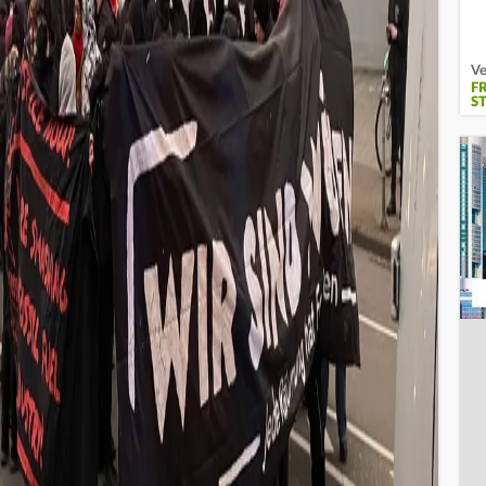
Ve
F
S