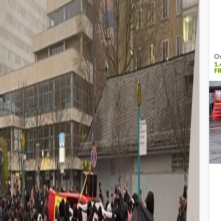
Os
1
F