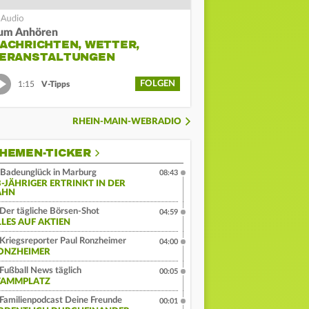
um Anhören
ACHRICHTEN, WETTER,
ERANSTALTUNGEN
FOLGEN
1:15
V-Tipps
RHEIN-MAIN-WEBRADIO
HEMEN-TICKER
Badeunglück in Marburg
08:43
3-JÄHRIGER ERTRINKT IN DER
AHN
Der tägliche Börsen-Shot
04:59
LLES AUF AKTIEN
Kriegsreporter Paul Ronzheimer
04:00
ONZHEIMER
Fußball News täglich
00:05
TAMMPLATZ
Familienpodcast Deine Freunde
00:01