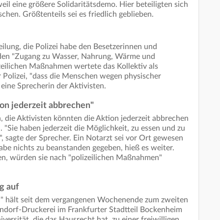
l eine größere Solidaritätsdemo. Hier beteiligten sich
chen. Größtenteils sei es friedlich geblieben.
tteilung, die Polizei habe den Besetzerinnen und
 den "Zugang zu Wasser, Nahrung, Wärme und
lizeilichen Maßnahmen wertete das Kollektiv als
r Polizei, "dass die Menschen wegen physischer
eine Sprecherin der Aktivisten.
ion jederzeit abbrechen"
n, die Aktivisten könnten die Aktion jederzeit abbrechen
Sie haben jederzeit die Möglichkeit, zu essen und zu
", sagte der Sprecher. Ein Notarzt sei vor Ort gewesen
abe nichts zu beanstanden gegeben, hieß es weiter.
ssen, würden sie nach "polizeilichen Maßnahmen"
g auf
i" hält seit dem vergangenen Wochenende zum zweiten
ndorf-Druckerei im Frankfurter Stadtteil Bockenheim
ersität, die das Hausrecht hat, zu einer freiwilligen