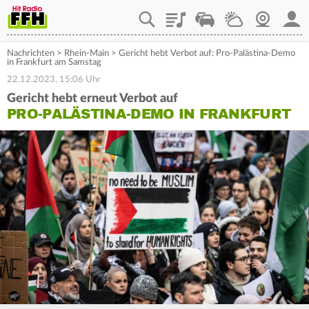
Playlist
Staupilot
Wetter
Webcam
Mein
Nachrichten
>
Rhein-Main
>
Gericht hebt Verbot auf: Pro-Palästina-Demo
in Frankfurt am Samstag
22.12.2023, 15:06 Uhr
Gericht hebt erneut Verbot auf
PRO-PALÄSTINA-DEMO IN FRANKFURT