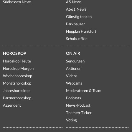
Südhessen News
A5 News
A661 News
Günstig tanken
Parkhäuser
Flugplan Frankfurt
Schulausfälle
HOROSKOP
ON AIR
Horoskop Heute
Sendungen
Horoskop Morgen
Aktionen
Wochenhoroskop
Videos
Monatshoroskop
Webcams
Jahreshoroskop
Moderatoren & Team
Partnerhoroskop
Podcasts
Aszendent
News-Podcast
Themen-Ticker
Voting