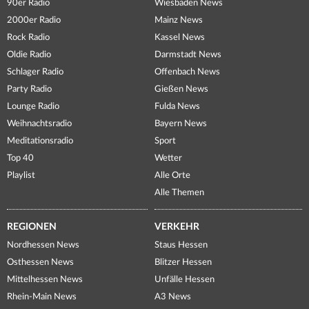
90er Radio
Wiesbaden News
2000er Radio
Mainz News
Rock Radio
Kassel News
Oldie Radio
Darmstadt News
Schlager Radio
Offenbach News
Party Radio
Gießen News
Lounge Radio
Fulda News
Weihnachtsradio
Bayern News
Meditationsradio
Sport
Top 40
Wetter
Playlist
Alle Orte
Alle Themen
REGIONEN
VERKEHR
Nordhessen News
Staus Hessen
Osthessen News
Blitzer Hessen
Mittelhessen News
Unfälle Hessen
Rhein-Main News
A3 News