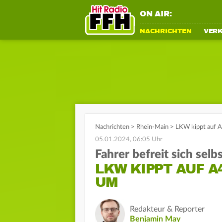
ON AIR:
NACHRICHTEN
VER
Nachrichten
>
Rhein-Main
>
LKW kippt auf A4
05.01.2024, 06:05 Uhr
Fahrer befreit sich selb
LKW KIPPT AUF A
UM
Redakteur & Reporter
Benjamin May