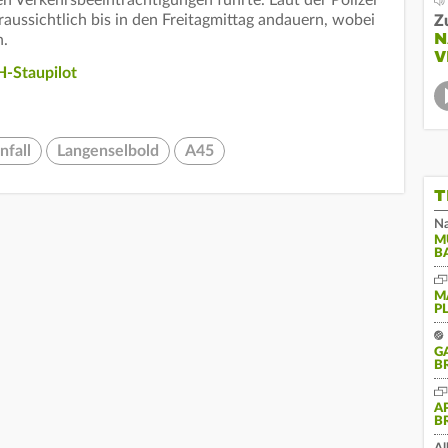
aussichtlich bis in den Freitagmittag andauern, wobei
Z
N
n.
V
-Staupilot
nfall
Langenselbold
A45
T
Na
M
B
M
P
G
B
A
B