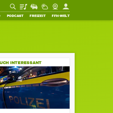
Playlist
Staupilot
Wetter
Webcam
Mein FFH
O
PODCAST
FREIZEIT
FFH-WELT
UCH INTERESSANT