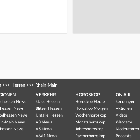
n
>>>
Hessen
>>>
Rhein-Main
GIONEN
VERKEHR
HOROSKOP
ON AIR
dhessen News
Staus Hessen
Horoskop Heute
Sendungen
hessen News
Blitzer Hessen
Horoskop Morgen
Aktionen
telhessen News
Unfälle Hessen
Wochenhoroskop
Videos
in-Main News
A3 News
Monatshoroskop
Webcams
hessen News
A5 News
Jahreshoroskop
Moderatoren
A661 News
Partnerhoroskop
Podcasts