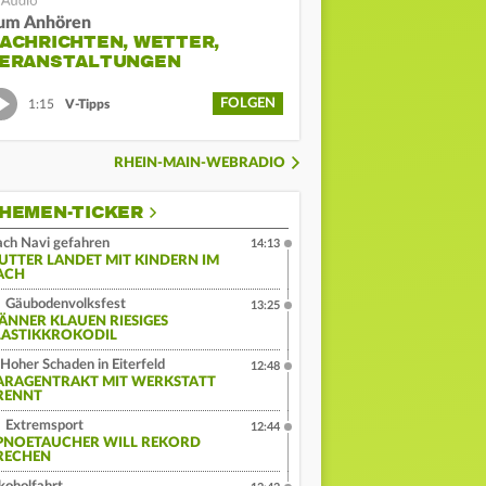
um Anhören
ACHRICHTEN, WETTER,
ERANSTALTUNGEN
FOLGEN
1:15
V-Tipps
RHEIN-MAIN-WEBRADIO
HEMEN-TICKER
ch Navi gefahren
14:13
UTTER LANDET MIT KINDERN IM
ACH
Gäubodenvolksfest
13:25
ÄNNER KLAUEN RIESIGES
LASTIKKROKODIL
Hoher Schaden in Eiterfeld
12:48
ARAGENTRAKT MIT WERKSTATT
RENNT
Extremsport
12:44
PNOETAUCHER WILL REKORD
RECHEN