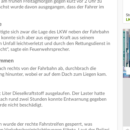
am frühen Freitagmorgen gegen kurz vor 2 Uhr zu
ächst wurde davon ausgegangen, dass der Fahrer im
St
L
e
ätigte sich zwar die Lage des LKW neben der Fahrbahn
 konnte sich aber aus eigener Kraft aus seinem
 Unfall leichtverletzt und durch den Rettungsdienst in
ht", sagte ein Feuerwehrsprecher.
ommen
ach rechts von der Fahrbahn ab, durchbrach die
ng hinunter, wobei er auf dem Dach zum Liegen kam.
ter Dieselkraftstoff ausgelaufen. Der Laster hatte
Nach rund zwei Stunden konnte Entwarnung gegeben
de nicht beschädigt.
 wurde der rechte Fahrstreifen gesperrt, was
en Verkehrsbeeinträchtigungen führte. Laut der Polizei