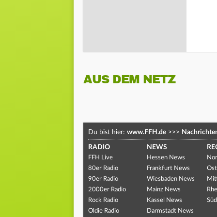
AUS DEM NETZ
Du bist hier:
www.FFH.de
>>>
Nachrichte
RADIO
NEWS
RE
FFH Live
Hessen News
Nor
80er Radio
Frankfurt News
Ost
90er Radio
Wiesbaden News
Mit
2000er Radio
Mainz News
Rhe
Rock Radio
Kassel News
Süd
Oldie Radio
Darmstadt News