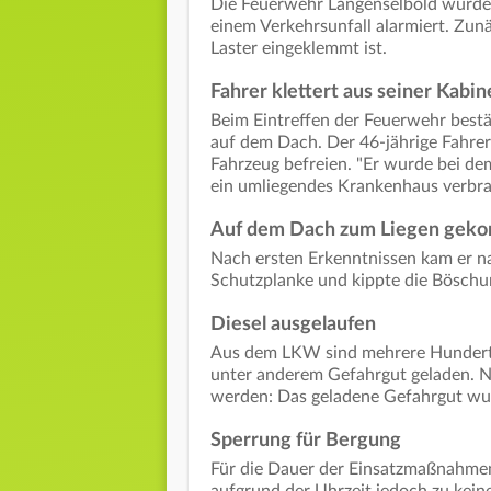
Die Feuerwehr Langenselbold wurde 
einem Verkehrsunfall alarmiert. Zun
Laster eingeklemmt ist.
Fahrer klettert aus seiner Kabin
Beim Eintreffen der Feuerwehr best
auf dem Dach. Der 46-jährige Fahrer
Fahrzeug befreien. "Er wurde bei dem
ein umliegendes Krankenhaus verbrac
Auf dem Dach zum Liegen gek
Nach ersten Erkenntnissen kam er n
Schutzplanke und kippte die Böschu
Diesel ausgelaufen
Aus dem LKW sind mehrere Hundert Li
unter anderem Gefahrgut geladen. 
werden: Das geladene Gefahrgut wur
Sperrung für Bergung
Für die Dauer der Einsatzmaßnahmen
aufgrund der Uhrzeit jedoch zu kein