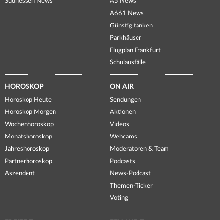
Südhessen News
A5 News
A661 News
Günstig tanken
Parkhäuser
Flugplan Frankfurt
Schulausfälle
HOROSKOP
ON AIR
Horoskop Heute
Sendungen
Horoskop Morgen
Aktionen
Wochenhoroskop
Videos
Monatshoroskop
Webcams
Jahreshoroskop
Moderatoren & Team
Partnerhoroskop
Podcasts
Aszendent
News-Podcast
Themen-Ticker
Voting