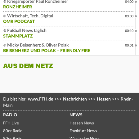
Kriegsreporter Paul Ronzheimer
04:00
RONZHEIMER
Wirtschaft, Tech, Digital
03:00
OMR PODCAST
Fußball News täglich
00:10
STAMMPLATZ
Micky Beisenherz & Oliver Polak
00:01
BEISENHERZ UND POLAK – FRIENDLY FIRE
AUS DEM NETZ
Du bist hier:
www.FFH.de
>>>
Nachrichten
>>>
Hessen
>>>
Rhein-
Main
RADIO
NEWS
FFH Live
Hessen News
80er Radio
Frankfurt News
90er Radio
Wiesbaden News