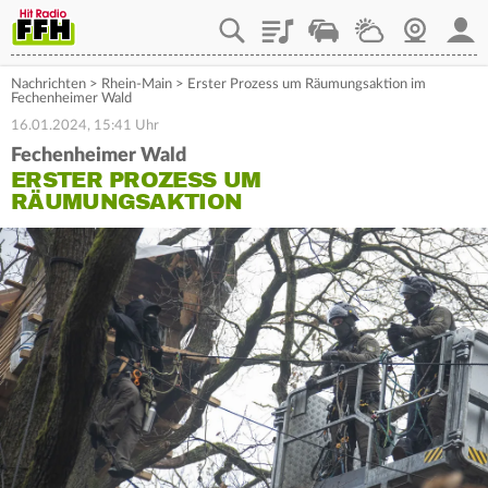
Playlist
Staupilot
Wetter
Webcam
Mein
Nachrichten
>
Rhein-Main
>
Erster Prozess um Räumungsaktion im
Fechenheimer Wald
16.01.2024, 15:41 Uhr
Fechenheimer Wald
ERSTER PROZESS UM
RÄUMUNGSAKTION