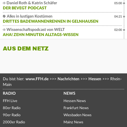
Daniel Roth & Katrin Schäfer
05:00
DER BEVEGT PODCAST
Alles in lustigen Kostümen
04:21
DRITTES BADEWANNENRENNEN IN GELNHAUSEN
Wissenschaftspodcast von WELT
02:00
AHA! ZEHN MINUTEN ALLTAGS-WISSEN
AUS DEM NETZ
Du bist hier:
www.FFH.de
>>>
Nachrichten
>>>
Hessen
>>>
Rhein-
Main
RADIO
NEWS
FFH Live
Hessen News
80er Radio
Frankfurt News
90er Radio
Wiesbaden News
2000er Radio
Mainz News