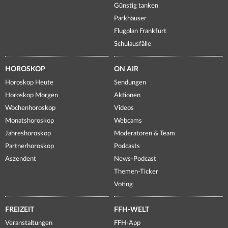
Günstig tanken
Parkhäuser
Flugplan Frankfurt
Schulausfälle
HOROSKOP
ON AIR
Horoskop Heute
Sendungen
Horoskop Morgen
Aktionen
Wochenhoroskop
Videos
Monatshoroskop
Webcams
Jahreshoroskop
Moderatoren & Team
Partnerhoroskop
Podcasts
Aszendent
News-Podcast
Themen-Ticker
Voting
FREIZEIT
FFH-WELT
Veranstaltungen
FFH-App