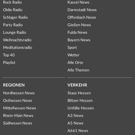
Rock Radio
Kassel News
Oldie Radio
Darmstadt News
Schlager Radio
Offenbach News
Party Radio
Gießen News
Lounge Radio
Fulda News
Weihnachtsradio
Bayern News
Meditationsradio
Sport
Top 40
Wetter
Playlist
Alle Orte
Alle Themen
REGIONEN
VERKEHR
Nordhessen News
Staus Hessen
Osthessen News
Blitzer Hessen
Mittelhessen News
Unfälle Hessen
Rhein-Main News
A3 News
Südhessen News
A5 News
A661 News