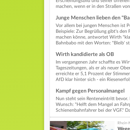
Erscheinungsbild und seiner offenen 
machen, wenn er in den Straßen von
Junge Menschen lieben den "B
Vor allem bei jungen Menschen ist Pe
Beispiele: Zur Begrüßung gibt's den 
machen könne, antwortet Wirth "klar,
Bahnbabo mit den Worten: "Bleib' st
Wirth kandidierte als OB
Im vergangenen Jahr schaffte es Wirt
Tageszeitungen, als er als neuer Obe
erreichte er 5,1 Prozent der Stimme
AfD klar hinter sich - ein Riesenerfo
Kampf gegen Personalmangel
Nun steht sein Renteneintritt bevor
Wunsch: "Helft dem Mangel an Fahrp
Schienenbahnfahrer bei der VGF." Dam
Wegen