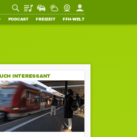
Playlist
Staupilot
Wetter
Webcam
Mein FFH
O
PODCAST
FREIZEIT
FFH-WELT
UCH INTERESSANT