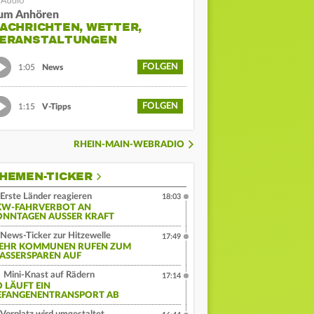
um Anhören
ACHRICHTEN, WETTER,
ERANSTALTUNGEN
FOLGEN
1:05
News
FOLGEN
1:15
V-Tipps
RHEIN-MAIN-WEBRADIO
HEMEN-TICKER
Erste Länder reagieren
18:03
KW-FAHRVERBOT AN
ONNTAGEN AUSSER KRAFT
News-Ticker zur Hitzewelle
17:49
EHR KOMMUNEN RUFEN ZUM
ASSERSPAREN AUF
Mini-Knast auf Rädern
17:14
O LÄUFT EIN
EFANGENENTRANSPORT AB