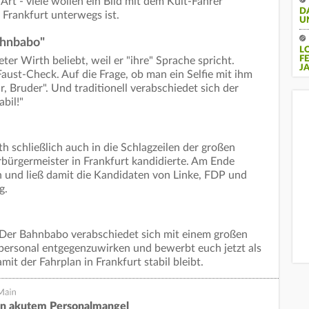
Art - viele wollen ein Bild mit dem Kult-Fahrer
D
 Frankfurt unterwegs ist.
U
ahnbabo"
L
F
ter Wirth beliebt, weil er "ihre" Sprache spricht.
J
Faust-Check. Auf die Frage, ob man ein Selfie mit ihm
 Bruder". Und traditionell verabschiedet sich der
abil!"
h schließlich auch in die Schlagzeilen der großen
rbürgermeister in Frankfurt kandidierte. Am Ende
n und ließ damit die Kandidaten von Linke, FDP und
lg.
. Der Bahnbabo verabschiedet sich mit einem großen
ersonal entgegenzuwirken und bewerbt euch jetzt als
it der Fahrplan in Frankfurt stabil bleibt.
 akutem Personalmangel