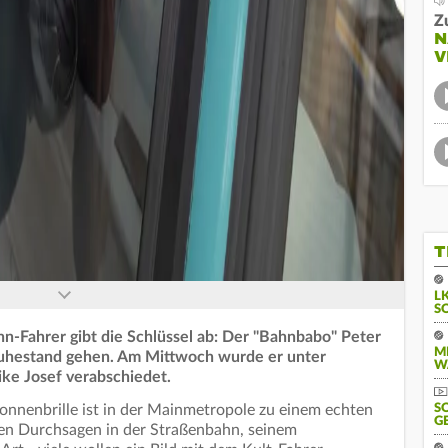
Z
N
V
T
L
S
n-Fahrer gibt die Schlüssel ab: Der "Bahnbabo" Peter
M
Ruhestand gehen. Am Mittwoch wurde er unter
W
ke Josef verabschiedet.
nnenbrille ist in der Mainmetropole zu einem echten
S
G
en Durchsagen in der Straßenbahn, seinem