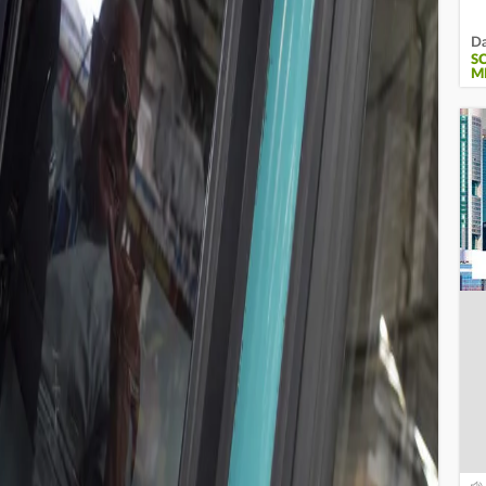
Da
S
M