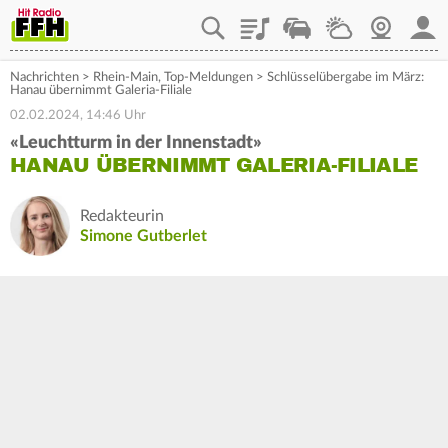
Playlist
Staupilot
Wetter
Webcam
Mein
Nachrichten
>
Rhein-Main
,
Top-Meldungen
>
Schlüsselübergabe im März:
Hanau übernimmt Galeria-Filiale
02.02.2024, 14:46 Uhr
«Leuchtturm in der Innenstadt»
HANAU ÜBERNIMMT GALERIA-FILIALE
Redakteurin
Simone Gutberlet