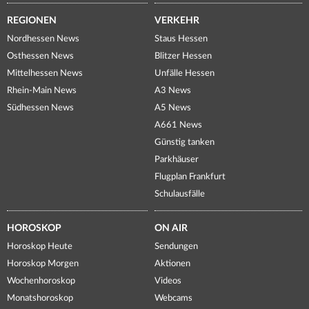
REGIONEN
VERKEHR
Nordhessen News
Staus Hessen
Osthessen News
Blitzer Hessen
Mittelhessen News
Unfälle Hessen
Rhein-Main News
A3 News
Südhessen News
A5 News
A661 News
Günstig tanken
Parkhäuser
Flugplan Frankfurt
Schulausfälle
HOROSKOP
ON AIR
Horoskop Heute
Sendungen
Horoskop Morgen
Aktionen
Wochenhoroskop
Videos
Monatshoroskop
Webcams