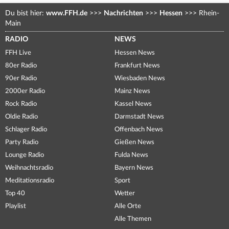
Du bist hier:
www.FFH.de
>>>
Nachrichten
>>>
Hessen
>>>
Rhein-
Main
RADIO
NEWS
FFH Live
Hessen News
80er Radio
Frankfurt News
90er Radio
Wiesbaden News
2000er Radio
Mainz News
Rock Radio
Kassel News
Oldie Radio
Darmstadt News
Schlager Radio
Offenbach News
Party Radio
Gießen News
Lounge Radio
Fulda News
Weihnachtsradio
Bayern News
Meditationsradio
Sport
Top 40
Wetter
Playlist
Alle Orte
Alle Themen