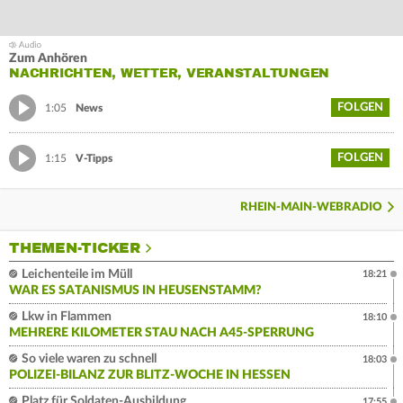
Zum Anhören
NACHRICHTEN, WETTER, VERANSTALTUNGEN
FOLGEN
1:05
News
FOLGEN
1:15
V-Tipps
RHEIN-MAIN-WEBRADIO
THEMEN-TICKER
Leichenteile im Müll
18:21
WAR ES SATANISMUS IN HEUSENSTAMM?
Lkw in Flammen
18:10
MEHRERE KILOMETER STAU NACH A45-SPERRUNG
So viele waren zu schnell
18:03
POLIZEI-BILANZ ZUR BLITZ-WOCHE IN HESSEN
Platz für Soldaten-Ausbildung
17:55