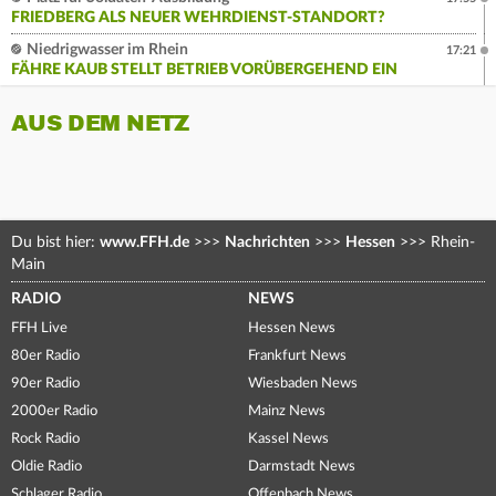
FRIEDBERG ALS NEUER WEHRDIENST-STANDORT?
Niedrigwasser im Rhein
17:21
FÄHRE KAUB STELLT BETRIEB VORÜBERGEHEND EIN
AUS DEM NETZ
Du bist hier:
www.FFH.de
>>>
Nachrichten
>>>
Hessen
>>>
Rhein-
Main
RADIO
NEWS
FFH Live
Hessen News
80er Radio
Frankfurt News
90er Radio
Wiesbaden News
2000er Radio
Mainz News
Rock Radio
Kassel News
Oldie Radio
Darmstadt News
Schlager Radio
Offenbach News