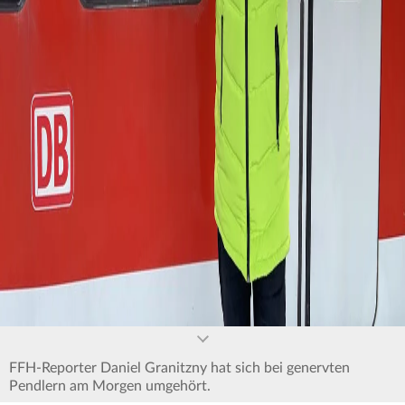
0
seconds
of
0
seconds
FFH-Reporter Daniel Granitzny hat sich bei genervten
Pendlern am Morgen umgehört.