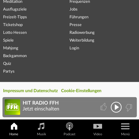
Meditation
Frequenzen
Ausflugsziele
Jobs
Freizeit-Tipps
Führungen
Ticketshop
Presse
Lotto Hessen
Radiowerbung
Spiele
Weiterbildung
Mahjong
Login
Backgammon
Quiz
Partys
Impressum und Datenschutz
Cookie-Einstellungen
HIT RADIO FFH
Jetzt einschalten
Home
Musik
Podcast
Video
Menü