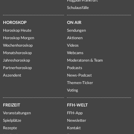
Flugplan Frankfurt
Schulausfälle
HOROSKOP
ON AIR
Horoskop Heute
Sendungen
Horoskop Morgen
Aktionen
Wochenhoroskop
Videos
Monatshoroskop
Webcams
Jahreshoroskop
Moderatoren & Team
Partnerhoroskop
Podcasts
Aszendent
News-Podcast
Themen-Ticker
Voting
FREIZEIT
FFH-WELT
Veranstaltungen
FFH-App
Spielplätze
Newsletter
Rezepte
Kontakt