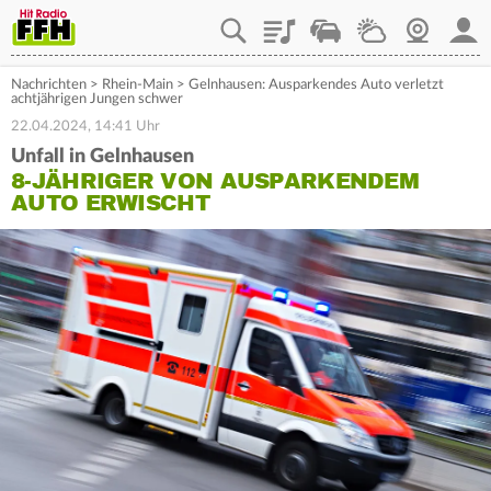
Playlist
Staupilot
Wetter
Webcam
Mein
Nachrichten
>
Rhein-Main
>
Gelnhausen: Ausparkendes Auto verletzt
achtjährigen Jungen schwer
22.04.2024, 14:41 Uhr
Unfall in Gelnhausen
8-JÄHRIGER VON AUSPARKENDEM
AUTO ERWISCHT