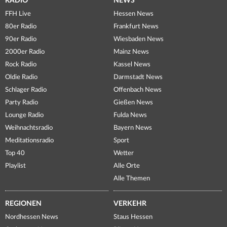
RADIO
NEWS
FFH Live
Hessen News
80er Radio
Frankfurt News
90er Radio
Wiesbaden News
2000er Radio
Mainz News
Rock Radio
Kassel News
Oldie Radio
Darmstadt News
Schlager Radio
Offenbach News
Party Radio
Gießen News
Lounge Radio
Fulda News
Weihnachtsradio
Bayern News
Meditationsradio
Sport
Top 40
Wetter
Playlist
Alle Orte
Alle Themen
REGIONEN
VERKEHR
Nordhessen News
Staus Hessen