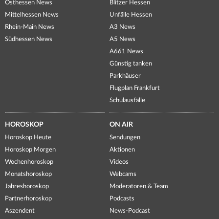
Osthessen News
Blitzer Hessen
Mittelhessen News
Unfälle Hessen
Rhein-Main News
A3 News
Südhessen News
A5 News
A661 News
Günstig tanken
Parkhäuser
Flugplan Frankfurt
Schulausfälle
HOROSKOP
ON AIR
Horoskop Heute
Sendungen
Horoskop Morgen
Aktionen
Wochenhoroskop
Videos
Monatshoroskop
Webcams
Jahreshoroskop
Moderatoren & Team
Partnerhoroskop
Podcasts
Aszendent
News-Podcast