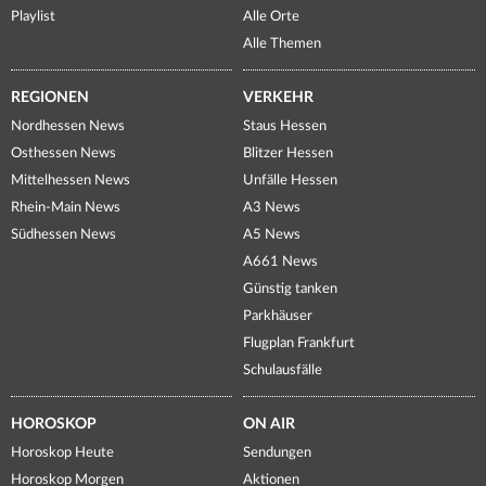
Playlist
Alle Orte
Alle Themen
REGIONEN
VERKEHR
Nordhessen News
Staus Hessen
Osthessen News
Blitzer Hessen
Mittelhessen News
Unfälle Hessen
Rhein-Main News
A3 News
Südhessen News
A5 News
A661 News
Günstig tanken
Parkhäuser
Flugplan Frankfurt
Schulausfälle
HOROSKOP
ON AIR
Horoskop Heute
Sendungen
Horoskop Morgen
Aktionen