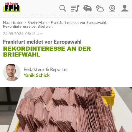
Playlist
Staupilot
Wetter
Webcam
Mein
Nachrichten
>
Rhein-Main
>
Frankfurt meldet vor Europawahl:
Rekordinteresse bei Briefwahl
24.05.2024, 08:16 Uhr
Frankfurt meldet vor Europawahl
REKORDINTERESSE AN DER
BRIEFWAHL
Redakteur & Reporter
Yanik Schick