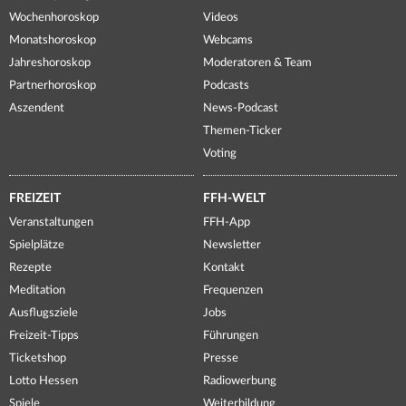
Wochenhoroskop
Videos
Monatshoroskop
Webcams
Jahreshoroskop
Moderatoren & Team
Partnerhoroskop
Podcasts
Aszendent
News-Podcast
Themen-Ticker
Voting
FREIZEIT
FFH-WELT
Veranstaltungen
FFH-App
Spielplätze
Newsletter
Rezepte
Kontakt
Meditation
Frequenzen
Ausflugsziele
Jobs
Freizeit-Tipps
Führungen
Ticketshop
Presse
Lotto Hessen
Radiowerbung
Spiele
Weiterbildung