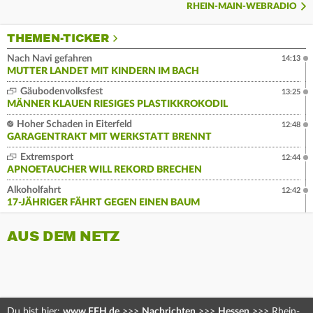
RHEIN-MAIN-WEBRADIO
THEMEN-TICKER
Nach Navi gefahren
14:13
MUTTER LANDET MIT KINDERN IM BACH
Gäubodenvolksfest
13:25
MÄNNER KLAUEN RIESIGES PLASTIKKROKODIL
Hoher Schaden in Eiterfeld
12:48
GARAGENTRAKT MIT WERKSTATT BRENNT
Extremsport
12:44
APNOETAUCHER WILL REKORD BRECHEN
Alkoholfahrt
12:42
17-JÄHRIGER FÄHRT GEGEN EINEN BAUM
AUS DEM NETZ
Du bist hier:
www.FFH.de
>>>
Nachrichten
>>>
Hessen
>>>
Rhein-