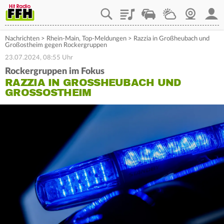
Playlist
Staupilot
Wetter
Webcam
Mein
Nachrichten
>
Rhein-Main
,
Top-Meldungen
>
Razzia in Großheubach und
Großostheim gegen Rockergruppen
23.07.2024, 08:55 Uhr
Rockergruppen im Fokus
RAZZIA IN GROSSHEUBACH UND G
ROSSOSTHEIM