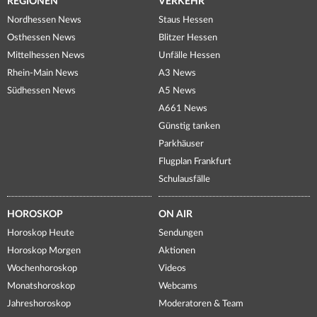
REGIONEN
VERKEHR
Nordhessen News
Staus Hessen
Osthessen News
Blitzer Hessen
Mittelhessen News
Unfälle Hessen
Rhein-Main News
A3 News
Südhessen News
A5 News
A661 News
Günstig tanken
Parkhäuser
Flugplan Frankfurt
Schulausfälle
HOROSKOP
ON AIR
Horoskop Heute
Sendungen
Horoskop Morgen
Aktionen
Wochenhoroskop
Videos
Monatshoroskop
Webcams
Jahreshoroskop
Moderatoren & Team