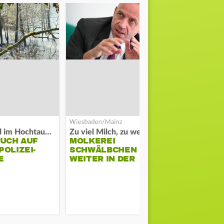
Waldbrand im Hochtaunuskreis
Zu viel Milch, zu wenig Abnehme
AUCH AUF
MOLKEREI
DARMSTAD
OLIZEI-
SCHWÄLBCHEN
ERKÄMPFT
E
WEITER IN DER
GEGEN KI
KRISE