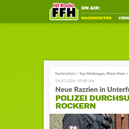
ON AIR:
NACHRICHTEN
VER
Nachrichten
>
Top-Meldungen
,
Rhein-Main
>
24.07.2024, 10:00 Uhr
Neue Razzien in Unter
POLIZEI DURCHS
ROCKERN