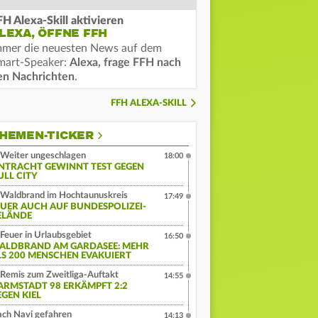
FH Alexa-Skill aktivieren
LEXA, ÖFFNE FFH
mmer die neuesten News auf dem
mart-Speaker:
Alexa, frage FFH nach
en Nachrichten
.
FFH ALEXA-SKILL
HEMEN-TICKER
Weiter ungeschlagen
18:00
INTRACHT GEWINNT TEST GEGEN
ULL CITY
Waldbrand im Hochtaunuskreis
17:49
EUER AUCH AUF BUNDESPOLIZEI-
ELÄNDE
Feuer in Urlaubsgebiet
16:50
ALDBRAND AM GARDASEE: MEHR
LS 200 MENSCHEN EVAKUIERT
Remis zum Zweitliga-Auftakt
14:55
ARMSTADT 98 ERKÄMPFT 2:2
EGEN KIEL
ch Navi gefahren
14:13