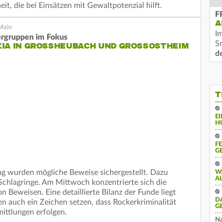
eit, die bei Einsätzen mit Gewaltpotenzial hilft.
F
A
I
rgruppen im Fokus
S
IA IN GROSSHEUBACH UND GROSSOSTHEIM
d
T
E
H
F
G
g wurden mögliche Beweise sichergestellt. Dazu
W
A
chlagringe. Am Mittwoch konzentrierte sich die
on Beweisen. Eine detaillierte Bilanz der Funde liegt
D
ten auch ein Zeichen setzen, dass Rockerkriminalität
G
mittlungen erfolgen.
Na