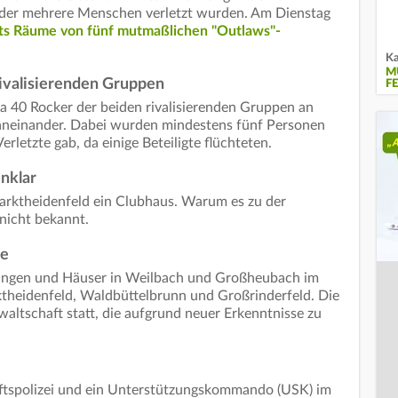
i der mehrere Menschen verletzt wurden. Am Dienstag
eits Räume von fünf mutmaßlichen "Outlaws"-
Ka
M
ivalisierenden Gruppen
E
a 40 Rocker der beiden rivalisierenden Gruppen an
d aneinander. Dabei wurden mindestens fünf Personen
Verletzte gab, da einige Beteiligte flüchteten.
nklar
rktheidenfeld ein Clubhaus. Warum es zu der
 nicht bekannt.
te
nungen und Häuser in Weilbach und Großheubach im
ktheidenfeld, Waldbüttelbrunn und Großrinderfeld. Die
altschaft statt, die aufgrund neuer Erkenntnisse zu
ftspolizei und ein Unterstützungskommando (USK) im