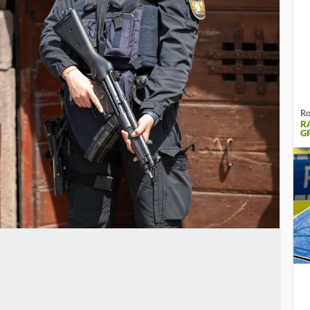
Ro
R
R