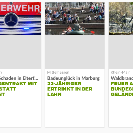
Hoher Schaden in Eiterfeld
Badeunglück in Marburg
GENTRAKT MIT
23-JÄHRIGER
FEUER 
STATT
ERTRINKT IN DER
BUNDESP
NT
LAHN
GELÄND