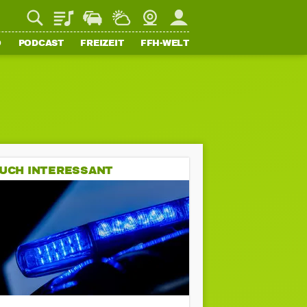
Playlist
Staupilot
Wetter
Webcam
Mein FFH
O
PODCAST
FREIZEIT
FFH-WELT
UCH INTERESSANT