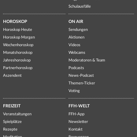
Schulausfälle
HOROSKOP
ON AIR
Horoskop Heute
Sendungen
Horoskop Morgen
Aktionen
Wochenhoroskop
Videos
Monatshoroskop
Webcams
Jahreshoroskop
Moderatoren & Team
Partnerhoroskop
Podcasts
Aszendent
News-Podcast
Themen-Ticker
Voting
FREIZEIT
FFH-WELT
Veranstaltungen
FFH-App
Spielplätze
Newsletter
Rezepte
Kontakt