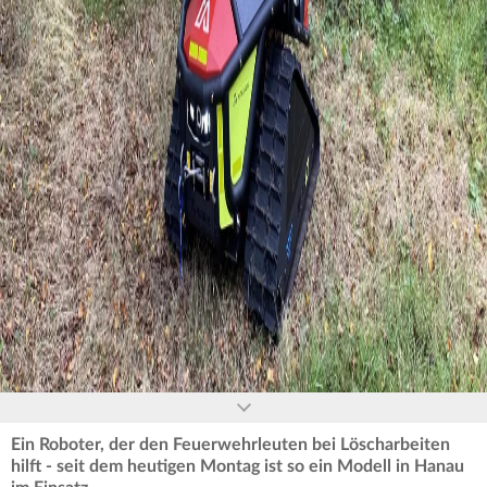
0
seconds
of
0
seconds
Ein Roboter, der den Feuerwehrleuten bei Löscharbeiten
hilft - seit dem heutigen Montag ist so ein Modell in Hanau