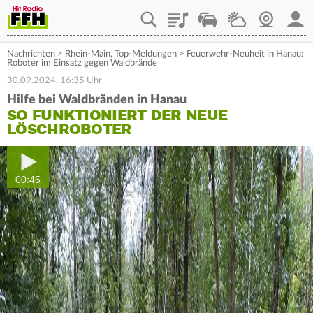
Playlist
Staupilot
Wetter
Webcam
Mein
Nachrichten
>
Rhein-Main
,
Top-Meldungen
>
Feuerwehr-Neuheit in Hanau:
Roboter im Einsatz gegen Waldbrände
30.09.2024, 16:35 Uhr
Hilfe bei Waldbränden in Hanau
SO FUNKTIONIERT DER NEUE
LÖSCHROBOTER
00:45