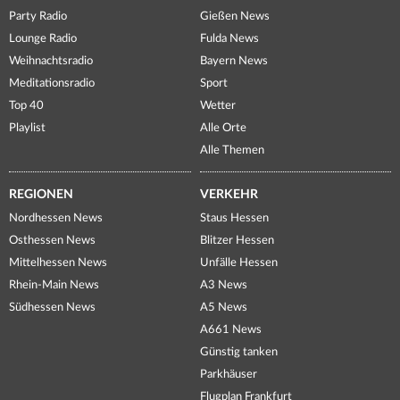
Party Radio
Gießen News
Lounge Radio
Fulda News
Weihnachtsradio
Bayern News
Meditationsradio
Sport
Top 40
Wetter
Playlist
Alle Orte
Alle Themen
REGIONEN
VERKEHR
Nordhessen News
Staus Hessen
Osthessen News
Blitzer Hessen
Mittelhessen News
Unfälle Hessen
Rhein-Main News
A3 News
Südhessen News
A5 News
A661 News
Günstig tanken
Parkhäuser
Flugplan Frankfurt