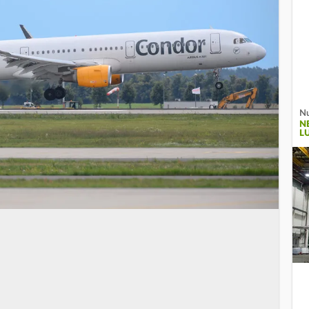
Nu
N
L