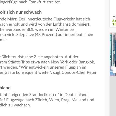
ngerflüge nach Frankfurt streitet.
olt sich nur schwach
Me
de März. Der innerdeutsche Flugverkehr hat sich
8
ch erholt und wird von der Lufthansa dominiert.
T
chenverbandes BDL werden im Winter bis
b so viele Sitzplätze (48 Prozent) auf innerdeutschen
mie.
eßlich touristische Ziele angeboten. Auf der
ngerem Städte-Trips etwa nach New York oder Bangkok,
rt werden. "Wir entwickeln unseren Flugplan im
er Gäste konsequent weiter", sagt Condor-Chef Peter
hland
bitant steigenden Standortkosten" in Deutschland.
ünf Flugzeuge nach Zürich, Wien, Prag, Mailand und
tlich zu wachsen.