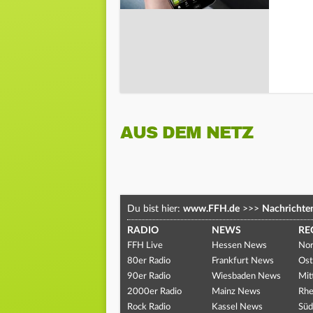
AUS DEM NETZ
Du bist hier:
www.FFH.de
>>>
Nachrichte
RADIO
NEWS
RE
FFH Live
Hessen News
Nor
80er Radio
Frankfurt News
Ost
90er Radio
Wiesbaden News
Mit
2000er Radio
Mainz News
Rhe
Rock Radio
Kassel News
Süd