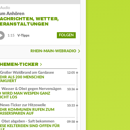
um Anhören
ACHRICHTEN, WETTER,
ERANSTALTUNGEN
FOLGEN
1:15
V-Tipps
RHEIN-MAIN-WEBRADIO
HEMEN-TICKER
Großer Waldbrand am Gardasee
12:05
EHR ALS 200 MENSCHEN
VAKUIERT
Wasser & Obst gegen Nervensägen
10:36
O WIRD MAN WESPEN GANZ
EICHT LOS
News-Ticker zur Hitzewelle
10:33
EHR KOMMUNEN RUFEN ZUM
ASSERSPAREN AUF
Obst abgeben - Saft bekommen
09:58
IESE KELTEREIEN SIND OFFEN FÜR
LLE