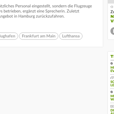
zliches Personal eingestellt, sondern die Flugzeuge
betrieben, ergänzt eine Sprecherin. Zuletzt
Z
N
Angebot in Hamburg zurückzufahren.
V
lughafen
Frankfurt am Main
Lufthansa
T
M
E
S
L
M
W
D
A