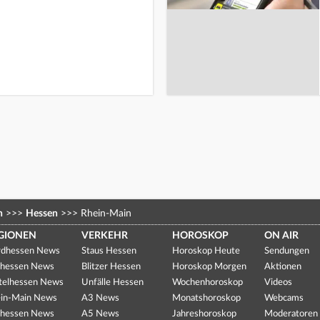
n
>>>
Hessen
>>>
Rhein-Main
GIONEN
VERKEHR
HOROSKOP
ON AIR
dhessen News
Staus Hessen
Horoskop Heute
Sendungen
hessen News
Blitzer Hessen
Horoskop Morgen
Aktionen
telhessen News
Unfälle Hessen
Wochenhoroskop
Videos
in-Main News
A3 News
Monatshoroskop
Webcams
hessen News
A5 News
Jahreshoroskop
Moderatoren