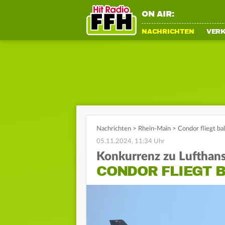
ON AIR:
NACHRICHTEN
VER
Nachrichten
>
Rhein-Main
>
Condor fliegt ba
05.11.2024, 11:34 Uhr
Konkurrenz zu Lufthan
CONDOR FLIEGT 