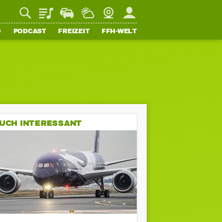
Playlist
Staupilot
Wetter
Webcam
Mein FFH
O
PODCAST
FREIZEIT
FFH-WELT
UCH INTERESSANT