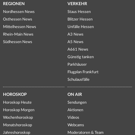
REGIONEN
VERKEHR
Nordhessen News
Staus Hessen
Osthessen News
Blitzer Hessen
Mittelhessen News
Unfälle Hessen
Rhein-Main News
A3 News
Südhessen News
A5 News
A661 News
Günstig tanken
Parkhäuser
Flugplan Frankfurt
Schulausfälle
HOROSKOP
ON AIR
Horoskop Heute
Sendungen
Horoskop Morgen
Aktionen
Wochenhoroskop
Videos
Monatshoroskop
Webcams
Jahreshoroskop
Moderatoren & Team