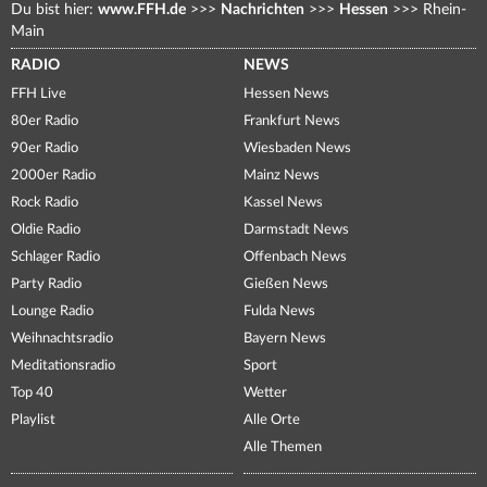
Du bist hier:
www.FFH.de
>>>
Nachrichten
>>>
Hessen
>>>
Rhein-
Main
RADIO
NEWS
FFH Live
Hessen News
80er Radio
Frankfurt News
90er Radio
Wiesbaden News
2000er Radio
Mainz News
Rock Radio
Kassel News
Oldie Radio
Darmstadt News
Schlager Radio
Offenbach News
Party Radio
Gießen News
Lounge Radio
Fulda News
Weihnachtsradio
Bayern News
Meditationsradio
Sport
Top 40
Wetter
Playlist
Alle Orte
Alle Themen