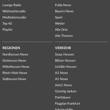
Lounge Radio
Fulda News
Weihnachtsradio
Bayern News
Meditationsradio
Sport
Top 40
Wetter
Playlist
Alle Orte
Alle Themen
REGIONEN
VERKEHR
Nordhessen News
Staus Hessen
Osthessen News
Blitzer Hessen
Mittelhessen News
Unfälle Hessen
Rhein-Main News
A3 News
Südhessen News
A5 News
A661 News
Günstig tanken
Parkhäuser
Flugplan Frankfurt
Schulausfälle