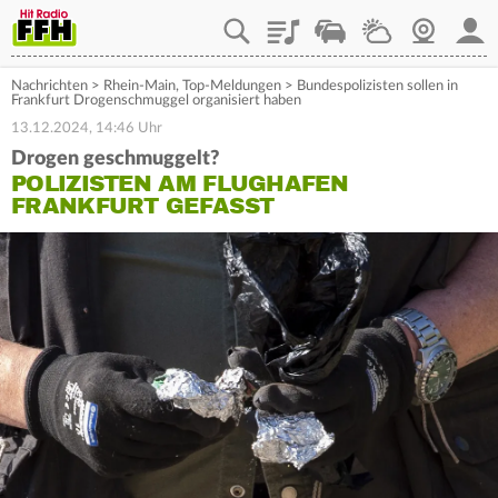
Playlist
Staupilot
Wetter
Webcam
Mein
Nachrichten
>
Rhein-Main
,
Top-Meldungen
>
Bundespolizisten sollen in
Frankfurt Drogenschmuggel organisiert haben
13.12.2024, 14:46 Uhr
Drogen geschmuggelt?
POLIZISTEN AM FLUGHAFEN
FRANKFURT GEFASST