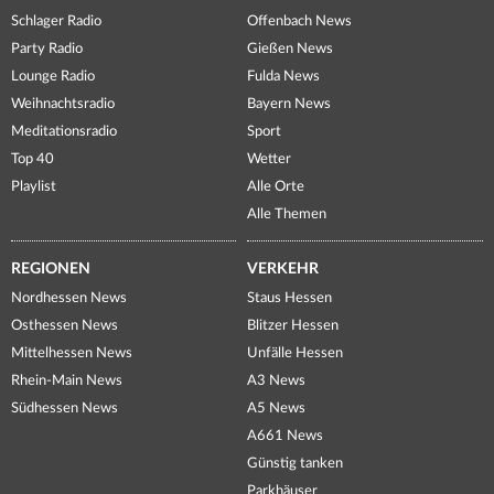
Schlager Radio
Offenbach News
Party Radio
Gießen News
Lounge Radio
Fulda News
Weihnachtsradio
Bayern News
Meditationsradio
Sport
Top 40
Wetter
Playlist
Alle Orte
Alle Themen
REGIONEN
VERKEHR
Nordhessen News
Staus Hessen
Osthessen News
Blitzer Hessen
Mittelhessen News
Unfälle Hessen
Rhein-Main News
A3 News
Südhessen News
A5 News
A661 News
Günstig tanken
Parkhäuser