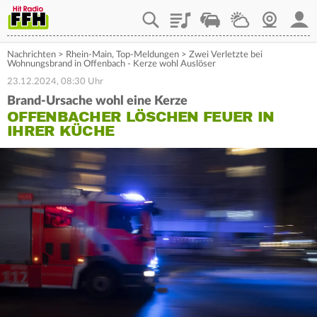
Playlist
Staupilot
Wetter
Webcam
Mein
Nachrichten
>
Rhein-Main
,
Top-Meldungen
>
Zwei Verletzte bei
Wohnungsbrand in Offenbach - Kerze wohl Auslöser
23.12.2024, 08:30 Uhr
Brand-Ursache wohl eine Kerze
OFFENBACHER LÖSCHEN FEUER IN
IHRER KÜCHE