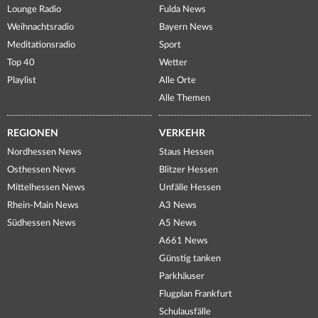
Lounge Radio
Fulda News
Weihnachtsradio
Bayern News
Meditationsradio
Sport
Top 40
Wetter
Playlist
Alle Orte
Alle Themen
REGIONEN
VERKEHR
Nordhessen News
Staus Hessen
Osthessen News
Blitzer Hessen
Mittelhessen News
Unfälle Hessen
Rhein-Main News
A3 News
Südhessen News
A5 News
A661 News
Günstig tanken
Parkhäuser
Flugplan Frankfurt
Schulausfälle