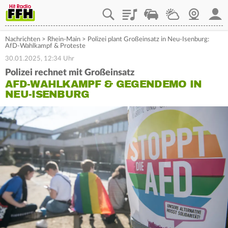
Playlist
Staupilot
Wetter
Webcam
Mein
Nachrichten
>
Rhein-Main
>
Polizei plant Großeinsatz in Neu-Isenburg:
AfD-Wahlkampf & Proteste
30.01.2025, 12:34 Uhr
Polizei rechnet mit Großeinsatz
AFD-WAHLKAMPF & GEGENDEMO IN
NEU-ISENBURG