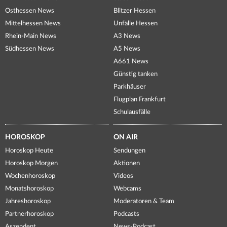
Osthessen News
Blitzer Hessen
Mittelhessen News
Unfälle Hessen
Rhein-Main News
A3 News
Südhessen News
A5 News
A661 News
Günstig tanken
Parkhäuser
Flugplan Frankfurt
Schulausfälle
HOROSKOP
ON AIR
Horoskop Heute
Sendungen
Horoskop Morgen
Aktionen
Wochenhoroskop
Videos
Monatshoroskop
Webcams
Jahreshoroskop
Moderatoren & Team
Partnerhoroskop
Podcasts
Aszendent
News-Podcast