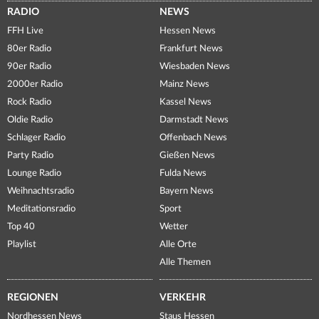
RADIO
NEWS
FFH Live
Hessen News
80er Radio
Frankfurt News
90er Radio
Wiesbaden News
2000er Radio
Mainz News
Rock Radio
Kassel News
Oldie Radio
Darmstadt News
Schlager Radio
Offenbach News
Party Radio
Gießen News
Lounge Radio
Fulda News
Weihnachtsradio
Bayern News
Meditationsradio
Sport
Top 40
Wetter
Playlist
Alle Orte
Alle Themen
REGIONEN
VERKEHR
Nordhessen News
Staus Hessen