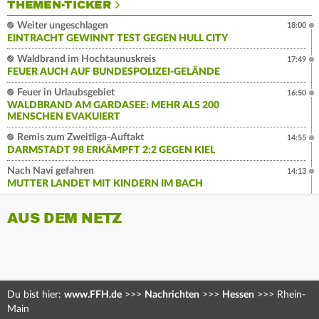
THEMEN-TICKER
Weiter ungeschlagen
18:00
EINTRACHT GEWINNT TEST GEGEN HULL CITY
Waldbrand im Hochtaunuskreis
17:49
FEUER AUCH AUF BUNDESPOLIZEI-GELÄNDE
Feuer in Urlaubsgebiet
16:50
WALDBRAND AM GARDASEE: MEHR ALS 200
MENSCHEN EVAKUIERT
Remis zum Zweitliga-Auftakt
14:55
DARMSTADT 98 ERKÄMPFT 2:2 GEGEN KIEL
Nach Navi gefahren
14:13
MUTTER LANDET MIT KINDERN IM BACH
AUS DEM NETZ
Du bist hier:
www.FFH.de
>>>
Nachrichten
>>>
Hessen
>>>
Rhein-
Main