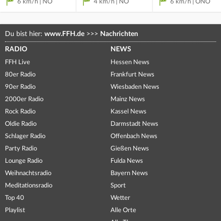
6 km/h | NO
4 km/h | NO
6 km/h | ONO
Du bist hier:
www.FFH.de
>>>
Nachrichten
RADIO
NEWS
FFH Live
Hessen News
80er Radio
Frankfurt News
90er Radio
Wiesbaden News
2000er Radio
Mainz News
Rock Radio
Kassel News
Oldie Radio
Darmstadt News
Schlager Radio
Offenbach News
Party Radio
Gießen News
Lounge Radio
Fulda News
Weihnachtsradio
Bayern News
Meditationsradio
Sport
Top 40
Wetter
Playlist
Alle Orte