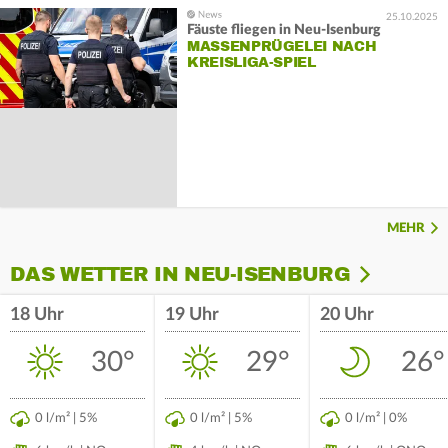
25.10.2025
Fäuste fliegen in Neu-Isenburg
MASSENPRÜGELEI NACH
KREISLIGA-SPIEL
MEHR
DAS WETTER IN NEU-ISENBURG
18 Uhr
19 Uhr
20 Uhr
30°
29°
26°
0 l/m² | 5%
0 l/m² | 5%
0 l/m² | 0%