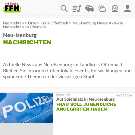
Playlist
Staupilot
Wetter
Webcam
Mein
Nachrichten
>
Orte
>
Kreis Offenbach
>
Neu-Isenburg News: Aktuelle
Nachrichten im Überblick
Neu-Isenburg
NACHRICHTEN
Aktuelle News aus Neu-Isenburg im Landkreis Offenbach:
Bleiben Sie informiert über lokale Events, Entwicklungen und
spannende Themen in der vielseitigen Stadt.
06.08.2026
Auf Spielplatz in Neu-Isenburg
FRAU SOLL JUGENDLICHE
ANGEGRIFFEN HABEN