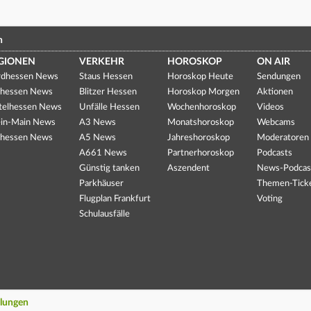
n
GIONEN
VERKEHR
HOROSKOP
ON AIR
dhessen News
Staus Hessen
Horoskop Heute
Sendungen
hessen News
Blitzer Hessen
Horoskop Morgen
Aktionen
telhessen News
Unfälle Hessen
Wochenhoroskop
Videos
in-Main News
A3 News
Monatshoroskop
Webcams
hessen News
A5 News
Jahreshoroskop
Moderatoren
A661 News
Partnerhoroskop
Podcasts
Günstig tanken
Aszendent
News-Podcas
Parkhäuser
Themen-Tick
Flugplan Frankfurt
Voting
Schulausfälle
llungen