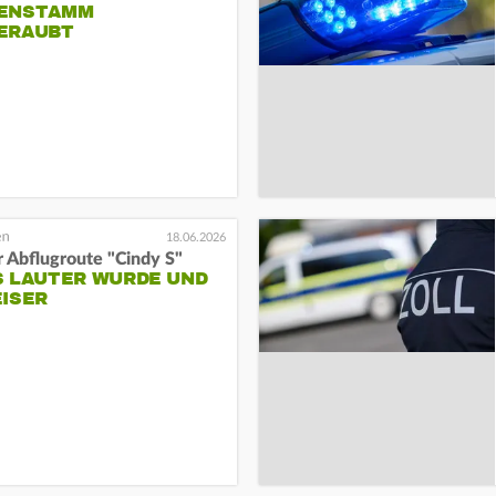
ENSTAMM
ERAUBT
18.06.2026
r Abflugroute "Cindy S"
S LAUTER WURDE UND
EISER