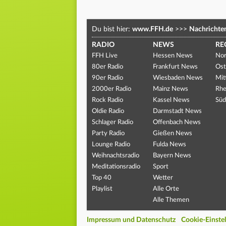
Du bist hier:
www.FFH.de
>>>
Nachrichte
RADIO
NEWS
RE
FFH Live
Hessen News
Nor
80er Radio
Frankfurt News
Ost
90er Radio
Wiesbaden News
Mit
2000er Radio
Mainz News
Rhe
Rock Radio
Kassel News
Süd
Oldie Radio
Darmstadt News
Schlager Radio
Offenbach News
Party Radio
Gießen News
Lounge Radio
Fulda News
Weihnachtsradio
Bayern News
Meditationsradio
Sport
Top 40
Wetter
Playlist
Alle Orte
Alle Themen
Impressum und Datenschutz
Cookie-Einste