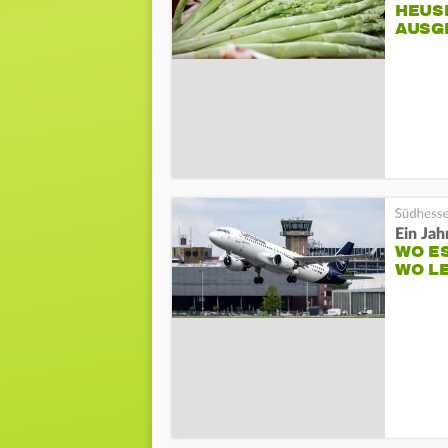
HEUS
AUSG
Ein Jah
WO E
WO L