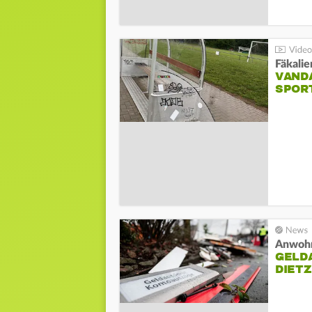
Fäkalie
VAND
SPORT
Anwohn
GELD
DIET