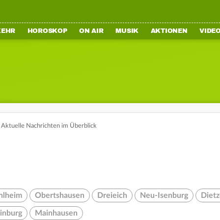
KEHR
HOROSKOP
ON AIR
MUSIK
AKTIONEN
VIDE
Aktuelle Nachrichten im Überblick
lheim
Obertshausen
Dreieich
Neu-Isenburg
Diet
inburg
Mainhausen