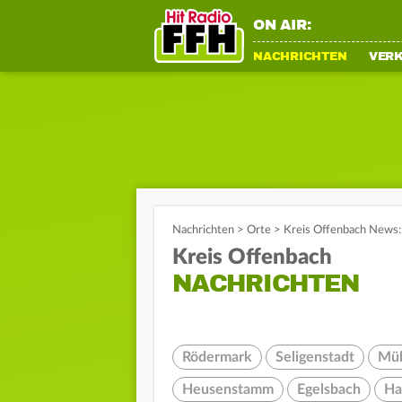
ON AIR:
NACHRICHTEN
VER
Nachrichten
>
Orte
>
Kreis Offenbach News: 
Kreis Offenbach
NACHRICHTEN
Rödermark
Seligenstadt
Müh
Heusenstamm
Egelsbach
Ha