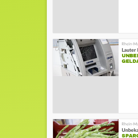
Lauter 
UNBE
GELD
Unbeka
SPAR