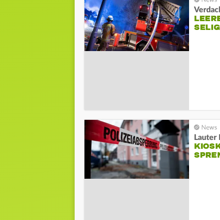
Verdach
LEERE
SELI
Lauter 
KIOSK
SPRE