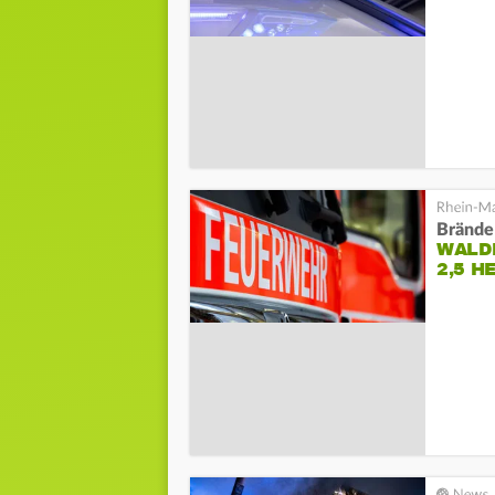
Brände
WALDB
2,5 