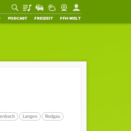
Playlist
Staupilot
Wetter
Webcam
Mein FFH
O
PODCAST
FREIZEIT
FFH-WELT
zenbach
Langen
Rodgau