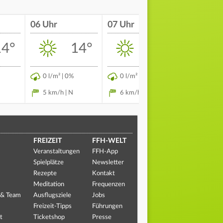
06 Uhr
07 Uhr
08 Uhr
14°
14°
16°
0 l/m² | 0%
0 l/m² | 0%
0 l/m² | 
5 km/h | N
6 km/h | N
8 km/h 
FREIZEIT
FFH-WELT
Veranstaltungen
FFH-App
Spielplätze
Newsletter
Rezepte
Kontakt
Meditation
Frequenzen
 & Team
Ausflugsziele
Jobs
Freizeit-Tipps
Führungen
t
Ticketshop
Presse