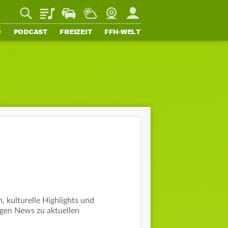
Playlist
Staupilot
Wetter
Webcam
Mein FFH
O
PODCAST
FREIZEIT
FFH-WELT
, kulturelle Highlights und
igen News zu aktuellen