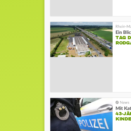
Ein Bli
TAG D
RODG
Mit Ka
43-JÄ
KINDE