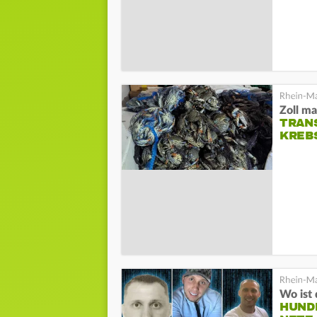
Zoll m
TRANS
KREB
Wo ist 
HUND