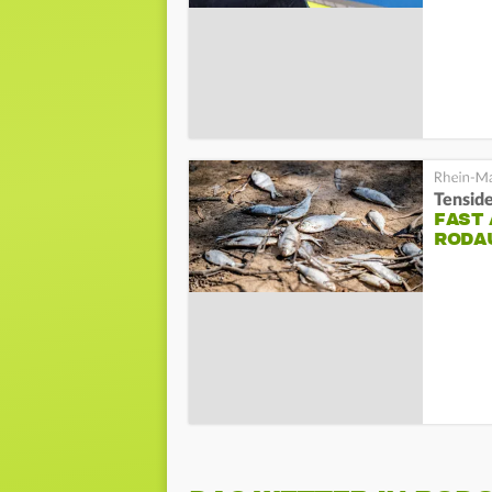
Tensid
FAST 
RODAU