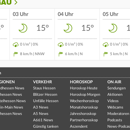
GAU
03 Uhr
04 Uhr
05 Uhr
°
15°
15°
0 l/m² | 0%
0 l/m² | 0%
0 l/m² | 0%
8 km/h | NNW
6 km/h | N
5 km/h | N
n
GIONEN
VERKEHR
HOROSKOP
ON AIR
dhessen News
Staus Hessen
Horoskop Heute
Sendungen
hessen News
Blitzer Hessen
Horoskop Morgen
Aktionen
telhessen News
Unfälle Hessen
Wochenhoroskop
Videos
in-Main News
A3 News
Monatshoroskop
Webcams
hessen News
A5 News
Jahreshoroskop
Moderatoren
A661 News
Partnerhoroskop
Podcasts
Günstig tanken
Aszendent
News-Podcas