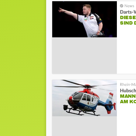
Darts-
DIESE
SIND 
Hubsch
MANN
AM K