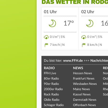
DAS WETTER IN ROD
01 Uhr
02 Uhr
17°
16
0 l/m² | 5%
0 l/m² | 5%
7 km/h | N
8 km/h | N
Du bist hier:
www.FFH.de
>>>
Nachrichte
RADIO
NEWS
RE
FFH Live
Hessen News
Nor
80er Radio
Frankfurt News
Ost
90er Radio
Wiesbaden News
Mit
2000er Radio
Mainz News
Rhe
Rock Radio
Kassel News
Süd
Oldie Radio
Darmstadt News
Schlager Radio
Offenbach News