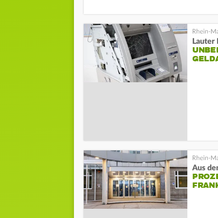
Lauter 
UNBE
GELD
Aus de
PROZ
FRAN