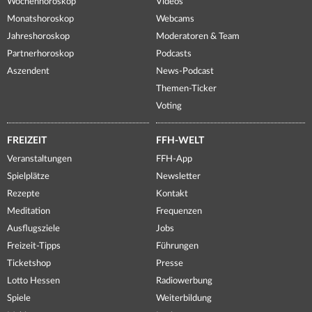
Wochenhoroskop
Videos
Monatshoroskop
Webcams
Jahreshoroskop
Moderatoren & Team
Partnerhoroskop
Podcasts
Aszendent
News-Podcast
Themen-Ticker
Voting
FREIZEIT
FFH-WELT
Veranstaltungen
FFH-App
Spielplätze
Newsletter
Rezepte
Kontakt
Meditation
Frequenzen
Ausflugsziele
Jobs
Freizeit-Tipps
Führungen
Ticketshop
Presse
Lotto Hessen
Radiowerbung
Spiele
Weiterbildung