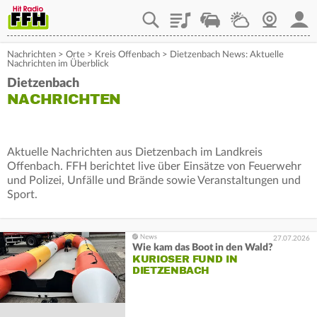
Playlist
Staupilot
Wetter
Webcam
Mein
Nachrichten
>
Orte
>
Kreis Offenbach
>
Dietzenbach News: Aktuelle
Nachrichten im Überblick
Dietzenbach
NACHRICHTEN
Aktuelle Nachrichten aus Dietzenbach im Landkreis
Offenbach. FFH berichtet live über Einsätze von Feuerwehr
und Polizei, Unfälle und Brände sowie Veranstaltungen und
Sport.
27.07.2026
Wie kam das Boot in den Wald?
KURIOSER FUND IN
DIETZENBACH