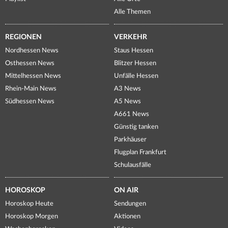
Alle Themen
REGIONEN
VERKEHR
Nordhessen News
Staus Hessen
Osthessen News
Blitzer Hessen
Mittelhessen News
Unfälle Hessen
Rhein-Main News
A3 News
Südhessen News
A5 News
A661 News
Günstig tanken
Parkhäuser
Flugplan Frankfurt
Schulausfälle
HOROSKOP
ON AIR
Horoskop Heute
Sendungen
Horoskop Morgen
Aktionen