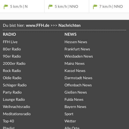
5 km/h | N
5 km/h | NNO
7 km/h | NNO
Du bist hier:
www.FFH.de
>>>
Nachrichten
RADIO
NEWS
FFH Live
Hessen News
80er Radio
Frankfurt News
90er Radio
Wiesbaden News
2000er Radio
Mainz News
Rock Radio
Kassel News
Oldie Radio
Darmstadt News
Schlager Radio
Offenbach News
Party Radio
Gießen News
Lounge Radio
Fulda News
Weihnachtsradio
Bayern News
Meditationsradio
Sport
Top 40
Wetter
Playlist
Alle Orte