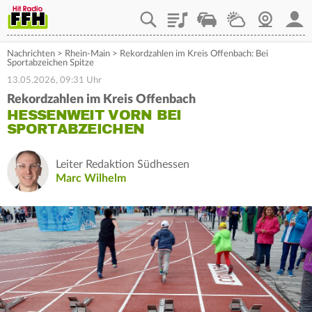
Playlist
Staupilot
Wetter
Webcam
Mein
Nachrichten
>
Rhein-Main
>
Rekordzahlen im Kreis Offenbach: Bei
Sportabzeichen Spitze
13.05.2026, 09:31 Uhr
Rekordzahlen im Kreis Offenbach
HESSENWEIT VORN BEI
SPORTABZEICHEN
Leiter Redaktion Südhessen
Marc Wilhelm