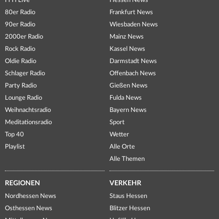
FFH Live
Hessen News
80er Radio
Frankfurt News
90er Radio
Wiesbaden News
2000er Radio
Mainz News
Rock Radio
Kassel News
Oldie Radio
Darmstadt News
Schlager Radio
Offenbach News
Party Radio
Gießen News
Lounge Radio
Fulda News
Weihnachtsradio
Bayern News
Meditationsradio
Sport
Top 40
Wetter
Playlist
Alle Orte
Alle Themen
REGIONEN
VERKEHR
Nordhessen News
Staus Hessen
Osthessen News
Blitzer Hessen