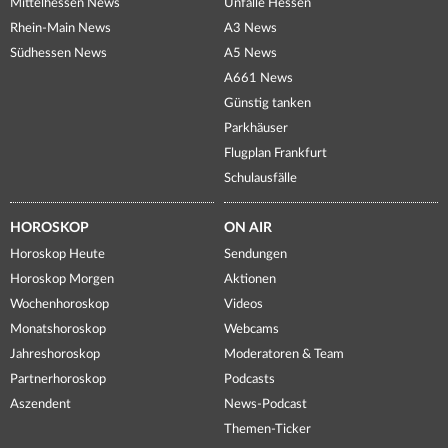
Mittelhessen News
Unfälle Hessen
Rhein-Main News
A3 News
Südhessen News
A5 News
A661 News
Günstig tanken
Parkhäuser
Flugplan Frankfurt
Schulausfälle
HOROSKOP
ON AIR
Horoskop Heute
Sendungen
Horoskop Morgen
Aktionen
Wochenhoroskop
Videos
Monatshoroskop
Webcams
Jahreshoroskop
Moderatoren & Team
Partnerhoroskop
Podcasts
Aszendent
News-Podcast
Themen-Ticker