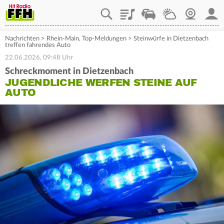
Playlist
Staupilot
Wetter
Webcam
Mein
Nachrichten
>
Rhein-Main
,
Top-Meldungen
>
Steinwürfe in Dietzenbach
treffen fahrendes Auto
22.06.2026, 09:48 Uhr
Schreckmoment in Dietzenbach
JUGENDLICHE WERFEN STEINE AUF
AUTO