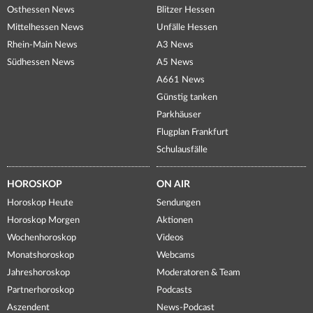
Osthessen News
Blitzer Hessen
Mittelhessen News
Unfälle Hessen
Rhein-Main News
A3 News
Südhessen News
A5 News
A661 News
Günstig tanken
Parkhäuser
Flugplan Frankfurt
Schulausfälle
HOROSKOP
ON AIR
Horoskop Heute
Sendungen
Horoskop Morgen
Aktionen
Wochenhoroskop
Videos
Monatshoroskop
Webcams
Jahreshoroskop
Moderatoren & Team
Partnerhoroskop
Podcasts
Aszendent
News-Podcast