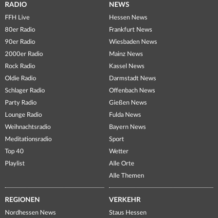
RADIO
NEWS
FFH Live
Hessen News
80er Radio
Frankfurt News
90er Radio
Wiesbaden News
2000er Radio
Mainz News
Rock Radio
Kassel News
Oldie Radio
Darmstadt News
Schlager Radio
Offenbach News
Party Radio
Gießen News
Lounge Radio
Fulda News
Weihnachtsradio
Bayern News
Meditationsradio
Sport
Top 40
Wetter
Playlist
Alle Orte
Alle Themen
REGIONEN
VERKEHR
Nordhessen News
Staus Hessen