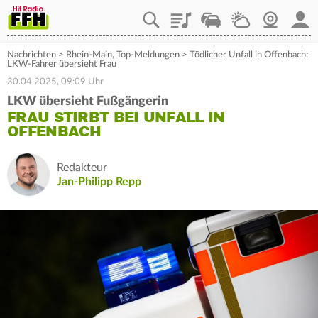
Playlist
Staupilot
Wetter
Webcam
Mein
Nachrichten
>
Rhein-Main
,
Top-Meldungen
>
Tödlicher Unfall in Offenbach:
LKW-Fahrer übersieht Frau
30.04.2025, 09:09 Uhr
LKW übersieht Fußgängerin
FRAU STIRBT BEI UNFALL IN
OFFENBACH
Redakteur
Jan-Philipp Repp