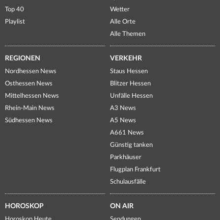
Top 40
Wetter
Playlist
Alle Orte
Alle Themen
REGIONEN
VERKEHR
Nordhessen News
Staus Hessen
Osthessen News
Blitzer Hessen
Mittelhessen News
Unfälle Hessen
Rhein-Main News
A3 News
Südhessen News
A5 News
A661 News
Günstig tanken
Parkhäuser
Flugplan Frankfurt
Schulausfälle
HOROSKOP
ON AIR
Horoskop Heute
Sendungen