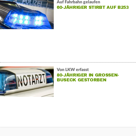
Auf Fahrbahn gelaufen
60-JÄHRIGER STIRBT AUF B253
Von LKW erfasst
80-JÄHRIGER IN GROSSEN-B
USECK GESTORBEN