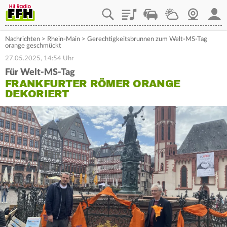
Playlist
Staupilot
Wetter
Webcam
Mein
Nachrichten
>
Rhein-Main
>
Gerechtigkeitsbrunnen zum Welt-MS-Tag
orange geschmückt
27.05.2025, 14:54 Uhr
Für Welt-MS-Tag
FRANKFURTER RÖMER ORANGE
DEKORIERT