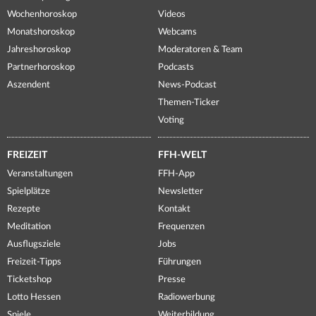
Wochenhoroskop
Videos
Monatshoroskop
Webcams
Jahreshoroskop
Moderatoren & Team
Partnerhoroskop
Podcasts
Aszendent
News-Podcast
Themen-Ticker
Voting
FREIZEIT
FFH-WELT
Veranstaltungen
FFH-App
Spielplätze
Newsletter
Rezepte
Kontakt
Meditation
Frequenzen
Ausflugsziele
Jobs
Freizeit-Tipps
Führungen
Ticketshop
Presse
Lotto Hessen
Radiowerbung
Spiele
Weiterbildung