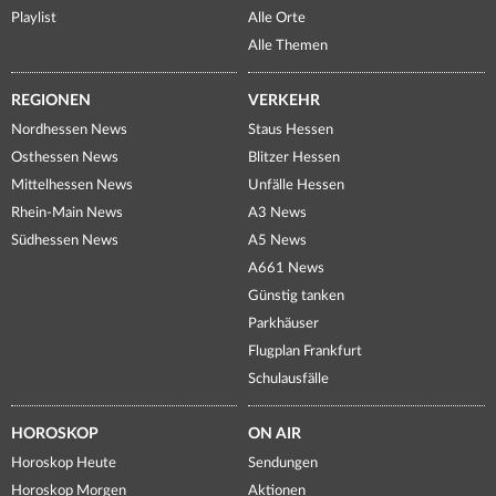
Playlist
Alle Orte
Alle Themen
REGIONEN
VERKEHR
Nordhessen News
Staus Hessen
Osthessen News
Blitzer Hessen
Mittelhessen News
Unfälle Hessen
Rhein-Main News
A3 News
Südhessen News
A5 News
A661 News
Günstig tanken
Parkhäuser
Flugplan Frankfurt
Schulausfälle
HOROSKOP
ON AIR
Horoskop Heute
Sendungen
Horoskop Morgen
Aktionen