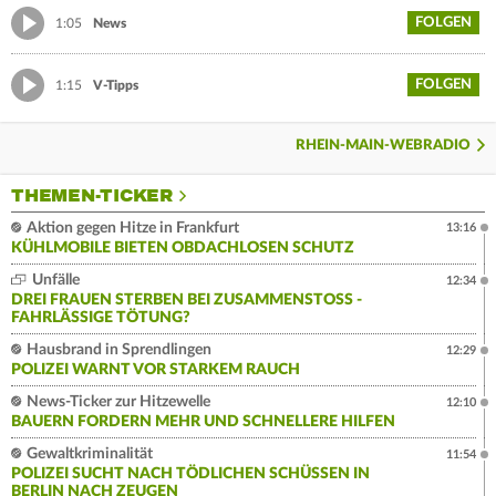
FOLGEN
1:05
News
FOLGEN
1:15
V-Tipps
RHEIN-MAIN-WEBRADIO
THEMEN-TICKER
Aktion gegen Hitze in Frankfurt
13:16
KÜHLMOBILE BIETEN OBDACHLOSEN SCHUTZ
Unfälle
12:34
DREI FRAUEN STERBEN BEI ZUSAMMENSTOSS - F
AHRLÄSSIGE TÖTUNG?
Hausbrand in Sprendlingen
12:29
POLIZEI WARNT VOR STARKEM RAUCH
News-Ticker zur Hitzewelle
12:10
BAUERN FORDERN MEHR UND SCHNELLERE HILFEN
Gewaltkriminalität
11:54
POLIZEI SUCHT NACH TÖDLICHEN SCHÜSSEN IN
BERLIN NACH ZEUGEN