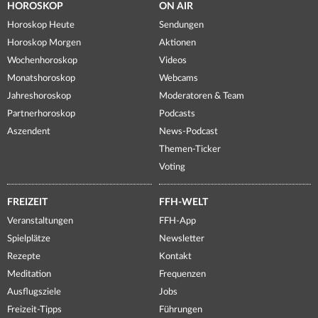
HOROSKOP
ON AIR
Horoskop Heute
Sendungen
Horoskop Morgen
Aktionen
Wochenhoroskop
Videos
Monatshoroskop
Webcams
Jahreshoroskop
Moderatoren & Team
Partnerhoroskop
Podcasts
Aszendent
News-Podcast
Themen-Ticker
Voting
FREIZEIT
FFH-WELT
Veranstaltungen
FFH-App
Spielplätze
Newsletter
Rezepte
Kontakt
Meditation
Frequenzen
Ausflugsziele
Jobs
Freizeit-Tipps
Führungen