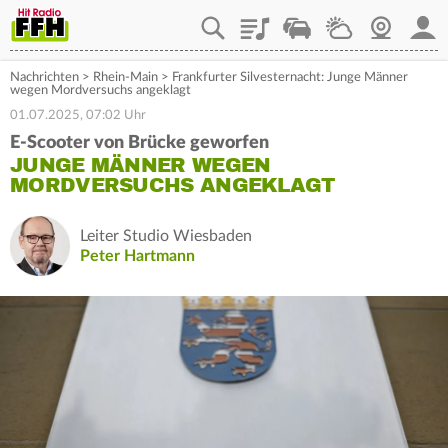
Playlist
Staupilot
Wetter
Webcam
Mein
Nachrichten
>
Rhein-Main
>
Frankfurter Silvesternacht: Junge Männer
wegen Mordversuchs angeklagt
01.07.2025, 07:02 Uhr
E-Scooter von Brücke geworfen
JUNGE MÄNNER WEGEN
MORDVERSUCHS ANGEKLAGT
Leiter Studio Wiesbaden
Peter Hartmann