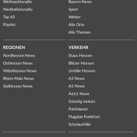
Weihnachtsradio
Bayern News
Meditationsradio
Sport
Top 40
Wetter
Playlist
Alle Orte
Alle Themen
REGIONEN
VERKEHR
Nordhessen News
Staus Hessen
Osthessen News
Blitzer Hessen
Mittelhessen News
Unfälle Hessen
Rhein-Main News
A3 News
Südhessen News
A5 News
A661 News
Günstig tanken
Parkhäuser
Flugplan Frankfurt
Schulausfälle