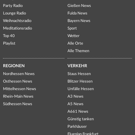
Party Radio
Gießen News
Lounge Radio
Fulda News
Weihnachtsradio
Bayern News
Meditationsradio
Sport
Top 40
Wetter
Playlist
Alle Orte
Alle Themen
REGIONEN
VERKEHR
Nordhessen News
Staus Hessen
Osthessen News
Blitzer Hessen
Mittelhessen News
Unfälle Hessen
Rhein-Main News
A3 News
Südhessen News
A5 News
A661 News
Günstig tanken
Parkhäuser
Flugplan Frankfurt