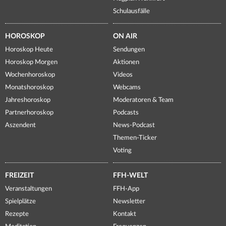
Schulausfälle
HOROSKOP
ON AIR
Horoskop Heute
Sendungen
Horoskop Morgen
Aktionen
Wochenhoroskop
Videos
Monatshoroskop
Webcams
Jahreshoroskop
Moderatoren & Team
Partnerhoroskop
Podcasts
Aszendent
News-Podcast
Themen-Ticker
Voting
FREIZEIT
FFH-WELT
Veranstaltungen
FFH-App
Spielplätze
Newsletter
Rezepte
Kontakt