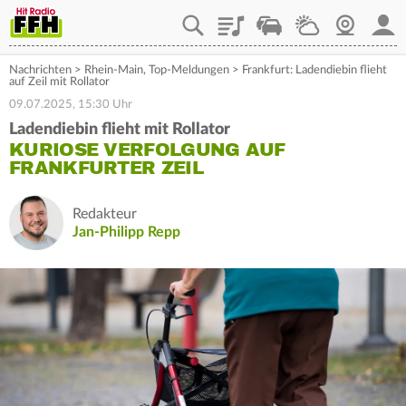
Playlist
Staupilot
Wetter
Webcam
Mein
Nachrichten
>
Rhein-Main
,
Top-Meldungen
>
Frankfurt: Ladendiebin flieht
auf Zeil mit Rollator
09.07.2025, 15:30 Uhr
Ladendiebin flieht mit Rollator
KURIOSE VERFOLGUNG AUF
FRANKFURTER ZEIL
Redakteur
Jan-Philipp Repp