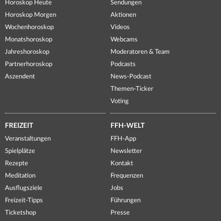
Horoskop Heute
Sendungen
Horoskop Morgen
Aktionen
Wochenhoroskop
Videos
Monatshoroskop
Webcams
Jahreshoroskop
Moderatoren & Team
Partnerhoroskop
Podcasts
Aszendent
News-Podcast
Themen-Ticker
Voting
FREIZEIT
FFH-WELT
Veranstaltungen
FFH-App
Spielplätze
Newsletter
Rezepte
Kontakt
Meditation
Frequenzen
Ausflugsziele
Jobs
Freizeit-Tipps
Führungen
Ticketshop
Presse