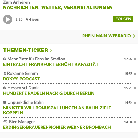
Zum Anhören
NACHRICHTEN, WETTER, VERANSTALTUNGEN
FOLGEN
1:15
V-Tipps
RHEIN-MAIN-WEBRADIO
THEMEN-TICKER
Mehr Platz für Fans im Stadion
17:02
EINTRACHT FRANKFURT ERHÖHT KAPAZITÄT
Roxanne Grimm
15:55
ROXY'S PODCAST
Hessen sei Dank
15:23
HUNDERTE RADELN NACKIG DURCH BERLIN
Unpünktliche Bahn
14:54
MINISTER WILL BONUSZAHLUNGEN AN BAHN-ZIELE
KOPPELN
Bier-Manager
14:04
ERDINGER-BRAUEREI-PIONIER WERNER BROMBACH