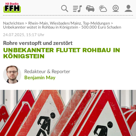
Playlist
Staupilot
Wetter
Webcam
Mein
Nachrichten
>
Rhein-Main
,
Wiesbaden/Mainz
,
Top-Meldungen
>
Unbekannter wütet in Rohbau in Königstein - 500.000 Euro Schaden
24.07.2025, 15:17 Uhr
Rohre verstopft und zerstört
UNBEKANNTER FLUTET ROHBAU IN
KÖNIGSTEIN
Redakteur & Reporter
Benjamin May