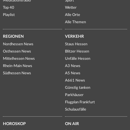
Meditationsradio
Sport
Top 40
Wetter
Playlist
Alle Orte
Alle Themen
REGIONEN
VERKEHR
Nordhessen News
Staus Hessen
Osthessen News
Blitzer Hessen
Mittelhessen News
Unfälle Hessen
Rhein-Main News
A3 News
Südhessen News
A5 News
A661 News
Günstig tanken
Parkhäuser
Flugplan Frankfurt
Schulausfälle
HOROSKOP
ON AIR