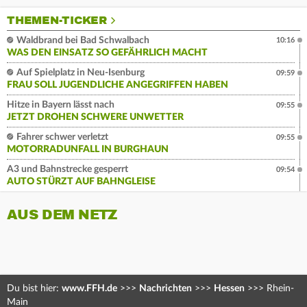
THEMEN-TICKER
Waldbrand bei Bad Schwalbach
10:16
WAS DEN EINSATZ SO GEFÄHRLICH MACHT
Auf Spielplatz in Neu-Isenburg
09:59
FRAU SOLL JUGENDLICHE ANGEGRIFFEN HABEN
Hitze in Bayern lässt nach
09:55
JETZT DROHEN SCHWERE UNWETTER
Fahrer schwer verletzt
09:55
MOTORRADUNFALL IN BURGHAUN
A3 und Bahnstrecke gesperrt
09:54
AUTO STÜRZT AUF BAHNGLEISE
AUS DEM NETZ
Du bist hier:
www.FFH.de
>>>
Nachrichten
>>>
Hessen
>>>
Rhein-
Main