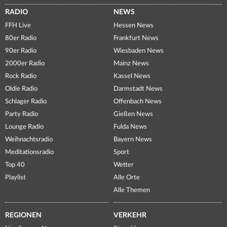
RADIO
NEWS
FFH Live
Hessen News
80er Radio
Frankfurt News
90er Radio
Wiesbaden News
2000er Radio
Mainz News
Rock Radio
Kassel News
Oldie Radio
Darmstadt News
Schlager Radio
Offenbach News
Party Radio
Gießen News
Lounge Radio
Fulda News
Weihnachtsradio
Bayern News
Meditationsradio
Sport
Top 40
Wetter
Playlist
Alle Orte
Alle Themen
REGIONEN
VERKEHR