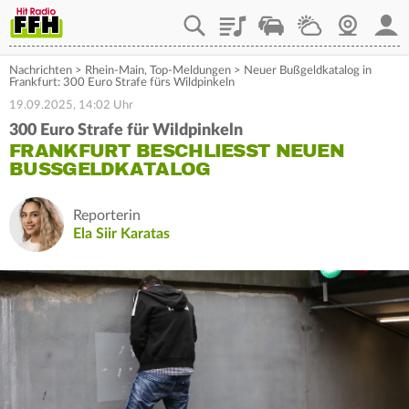
Playlist
Staupilot
Wetter
Webcam
Mein
Nachrichten
>
Rhein-Main
,
Top-Meldungen
>
Neuer Bußgeldkatalog in
Frankfurt: 300 Euro Strafe fürs Wildpinkeln
19.09.2025, 14:02 Uhr
300 Euro Strafe für Wildpinkeln
FRANKFURT BESCHLIESST NEUEN B
USSGELDKATALOG
Reporterin
Ela Siir Karatas