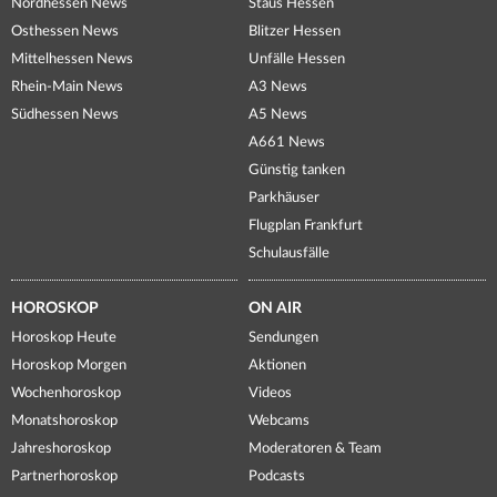
Nordhessen News
Staus Hessen
Osthessen News
Blitzer Hessen
Mittelhessen News
Unfälle Hessen
Rhein-Main News
A3 News
Südhessen News
A5 News
A661 News
Günstig tanken
Parkhäuser
Flugplan Frankfurt
Schulausfälle
HOROSKOP
ON AIR
Horoskop Heute
Sendungen
Horoskop Morgen
Aktionen
Wochenhoroskop
Videos
Monatshoroskop
Webcams
Jahreshoroskop
Moderatoren & Team
Partnerhoroskop
Podcasts