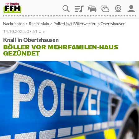
Playlist
Staupilot
Wetter
Webcam
Mein
Nachrichten
>
Rhein-Main
>
Polizei jagt Böllerwerfer in Obertshausen
14.10.2025, 07:51 Uhr
Knall in Obertshausen
BÖLLER VOR MEHRFAMILEN-HAUS
GEZÜNDET