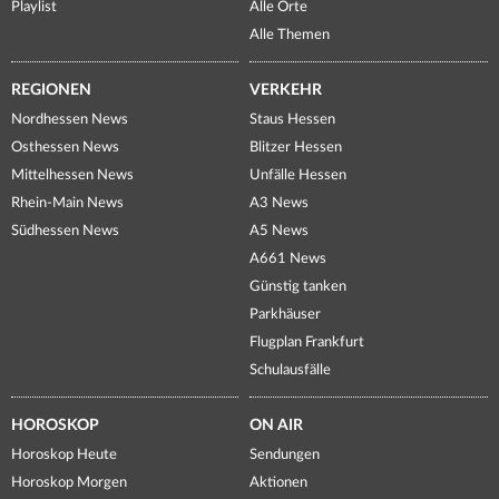
Playlist
Alle Orte
Alle Themen
REGIONEN
VERKEHR
Nordhessen News
Staus Hessen
Osthessen News
Blitzer Hessen
Mittelhessen News
Unfälle Hessen
Rhein-Main News
A3 News
Südhessen News
A5 News
A661 News
Günstig tanken
Parkhäuser
Flugplan Frankfurt
Schulausfälle
HOROSKOP
ON AIR
Horoskop Heute
Sendungen
Horoskop Morgen
Aktionen