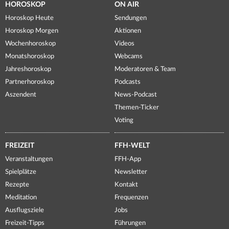
HOROSKOP
ON AIR
Horoskop Heute
Sendungen
Horoskop Morgen
Aktionen
Wochenhoroskop
Videos
Monatshoroskop
Webcams
Jahreshoroskop
Moderatoren & Team
Partnerhoroskop
Podcasts
Aszendent
News-Podcast
Themen-Ticker
Voting
FREIZEIT
FFH-WELT
Veranstaltungen
FFH-App
Spielplätze
Newsletter
Rezepte
Kontakt
Meditation
Frequenzen
Ausflugsziele
Jobs
Freizeit-Tipps
Führungen