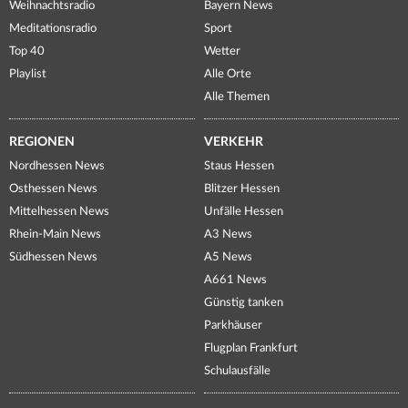
Weihnachtsradio
Bayern News
Meditationsradio
Sport
Top 40
Wetter
Playlist
Alle Orte
Alle Themen
REGIONEN
VERKEHR
Nordhessen News
Staus Hessen
Osthessen News
Blitzer Hessen
Mittelhessen News
Unfälle Hessen
Rhein-Main News
A3 News
Südhessen News
A5 News
A661 News
Günstig tanken
Parkhäuser
Flugplan Frankfurt
Schulausfälle