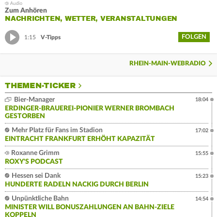
Zum Anhören
NACHRICHTEN, WETTER, VERANSTALTUNGEN
FOLGEN
1:15
V-Tipps
RHEIN-MAIN-WEBRADIO
THEMEN-TICKER
Bier-Manager
18:04
ERDINGER-BRAUEREI-PIONIER WERNER BROMBACH
GESTORBEN
Mehr Platz für Fans im Stadion
17:02
EINTRACHT FRANKFURT ERHÖHT KAPAZITÄT
Roxanne Grimm
15:55
ROXY'S PODCAST
Hessen sei Dank
15:23
HUNDERTE RADELN NACKIG DURCH BERLIN
Unpünktliche Bahn
14:54
MINISTER WILL BONUSZAHLUNGEN AN BAHN-ZIELE
KOPPELN