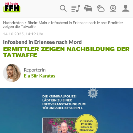
Playlist
Staupilot
Wetter
Webcam
Mein
Nachrichten
>
Rhein-Main
>
Infoabend in Erlensee nach Mord: Ermittler
zeigen die Tatwaffe
14.10.2025, 14:19 Uhr
Infoabend in Erlensee nach Mord
ERMITTLER ZEIGEN NACHBILDUNG DER
TATWAFFE
Reporterin
Ela Siir Karatas