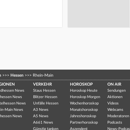
n
>>>
Hessen
>>>
Rhein-Main
GIONEN
VERKEHR
HOROSKOP
ON AIR
dhessen News
Staus Hessen
Horoskop Heute
Sendungen
hessen News
Blitzer Hessen
Horoskop Morgen
Aktionen
telhessen News
Unfälle Hessen
Wochenhoroskop
Videos
in-Main News
A3 News
Monatshoroskop
Webcams
hessen News
A5 News
Jahreshoroskop
Moderatoren
A661 News
Partnerhoroskop
Podcasts
Günstig tanken
Aszendent
News-Podcas