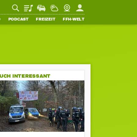
Playlist
Staupilot
Wetter
Webcam
Mein FFH
O
PODCAST
FREIZEIT
FFH-WELT
UCH INTERESSANT