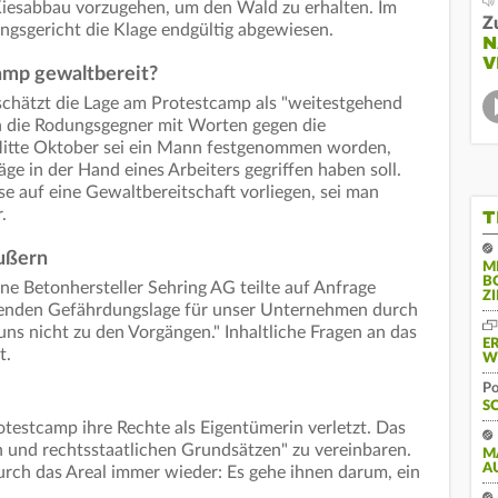
Kiesabbau vorzugehen, um den Wald zu erhalten. Im
Z
ngsgericht die Klage endgültig abgewiesen.
N
V
camp gewaltbereit?
schätzt die Lage am Protestcamp als "weitestgehend
en die Rodungsgegner mit Worten gegen die
 Mitte Oktober sei ein Mann festgenommen worden,
ge in der Hand eines Arbeiters gegriffen haben soll.
auf eine Gewaltbereitschaft vorliegen, sei man
.
T
äußern
M
B
e Betonhersteller Sehring AG teilte auf Anfrage
Z
altenden Gefährdungslage für unser Unternehmen durch
 uns nicht zu den Vorgängen." Inhaltliche Fragen an das
E
t.
W
Po
S
otestcamp ihre Rechte als Eigentümerin verletzt. Das
 und rechtsstaatlichen Grundsätzen" zu vereinbaren.
M
A
rch das Areal immer wieder: Es gehe ihnen darum, ein