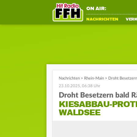
ON AIR:
NACHRICHTEN
VER
Nachrichten
>
Rhein-Main
>
Droht Besetzern
23.10.2025, 06:38 Uhr
Droht Besetzern bald 
KIESABBAU-PROT
WALDSEE