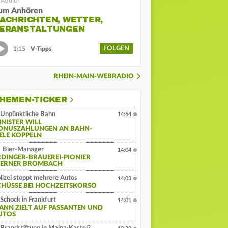
um Anhören
ACHRICHTEN, WETTER,
ERANSTALTUNGEN
FOLGEN
1:15
V-Tipps
RHEIN-MAIN-WEBRADIO
HEMEN-TICKER
Unpünktliche Bahn
14:54
INISTER WILL
ONUSZAHLUNGEN AN BAHN-
IELE KOPPELN
Bier-Manager
14:04
RDINGER-BRAUEREI-PIONIER
ERNER BROMBACH
lizei stoppt mehrere Autos
14:03
CHÜSSE BEI HOCHZEITSKORSO
Schock in Frankfurt
14:01
ANN ZIELT AUF PASSANTEN UND
UTOS