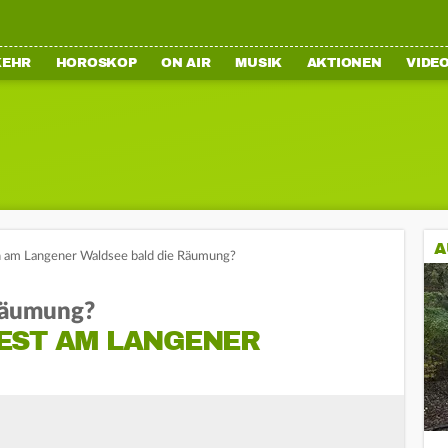
KEHR
HOROSKOP
ON AIR
MUSIK
AKTIONEN
VIDE
A
 am Langener Waldsee bald die Räumung?
Räumung?
EST AM LANGENER