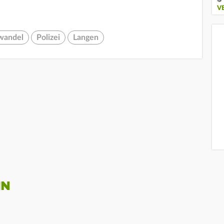
V
wandel
Polizei
Langen
IN