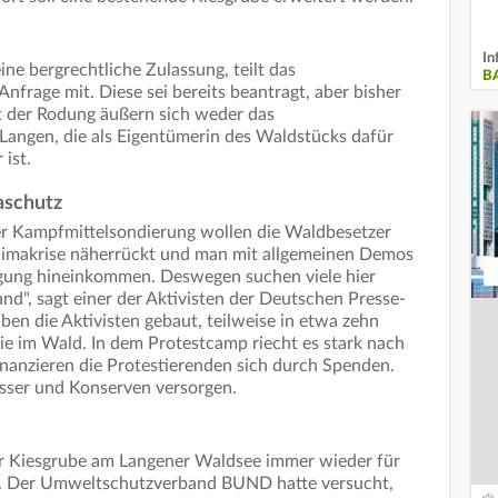
In
ine bergrechtliche Zulassung, teilt das
B
frage mit. Diese sei bereits beantragt, aber bisher
t der Rodung äußern sich weder das
Langen, die als Eigentümerin des Waldstücks dafür
 ist.
aschutz
der Kampfmittelsondierung wollen die Waldbesetzer
Klimakrise näherrückt und man mit allgemeinen Demos
ung hineinkommen. Deswegen suchen viele hier
nd", sagt einer der Aktivisten der Deutschen Presse-
en die Aktivisten gebaut, teilweise in etwa zehn
e im Wald. In dem Protestcamp riecht es stark nach
nanzieren die Protestierenden sich durch Spenden.
sser und Konserven versorgen.
der Kiesgrube am Langener Waldsee immer wieder für
t. Der Umweltschutzverband BUND hatte versucht,