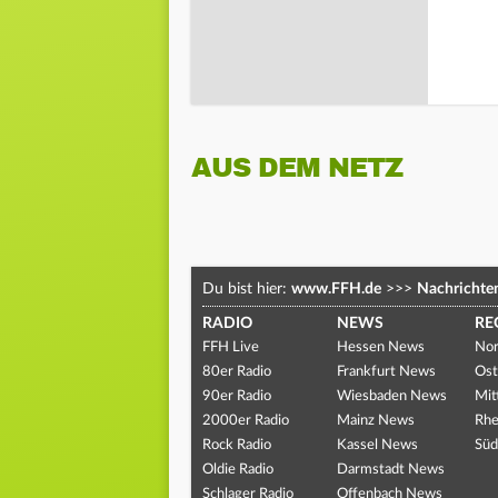
AUS DEM NETZ
Du bist hier:
www.FFH.de
>>>
Nachrichte
RADIO
NEWS
RE
FFH Live
Hessen News
Nor
80er Radio
Frankfurt News
Ost
90er Radio
Wiesbaden News
Mit
2000er Radio
Mainz News
Rhe
Rock Radio
Kassel News
Süd
Oldie Radio
Darmstadt News
Schlager Radio
Offenbach News