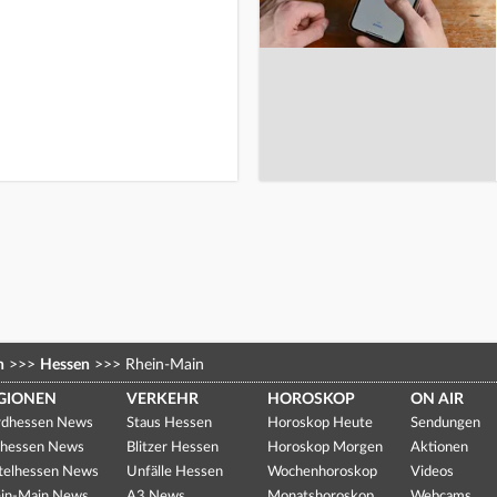
n
>>>
Hessen
>>>
Rhein-Main
GIONEN
VERKEHR
HOROSKOP
ON AIR
dhessen News
Staus Hessen
Horoskop Heute
Sendungen
hessen News
Blitzer Hessen
Horoskop Morgen
Aktionen
telhessen News
Unfälle Hessen
Wochenhoroskop
Videos
in-Main News
A3 News
Monatshoroskop
Webcams