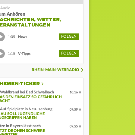
um Anhören
ACHRICHTEN, WETTER,
ERANSTALTUNGEN
FOLGEN
1:05
News
FOLGEN
1:15
V-Tipps
RHEIN-MAIN-WEBRADIO
HEMEN-TICKER
Waldbrand bei Bad Schwalbach
10:16
AS DEN EINSATZ SO GEFÄHRLICH
ACHT
Auf Spielplatz in Neu-Isenburg
09:59
RAU SOLL JUGENDLICHE
NGEGRIFFEN HABEN
tze in Bayern lässt nach
09:55
ETZT DROHEN SCHWERE
NWETTER