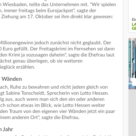
in Wiesbaden, teilte das Unternehmen mit. "Wir spielen
n, immer freitags beim Eurojackpot", sagte der
r Ziehung am 17. Oktober sei ihm direkt klar gewesen:
Ei
L
G
Millionengewinn jedoch zunächst nicht geglaubt. Der
 Euro gefüllt. Der Freitagskrimi im Fernsehen sei dann
 den Krimi ja sozusagen daheim", sagte die Ehefrau laut
nächst genau überlegen, ob sie weiteren
ieglück erzählen.
er Wänden
nfach, Ruhe zu bewahren und nicht jedem gleich von
agt Sabine Tonscheidt, Sprecherin von Lotto Hessen.
istig aus, auch wenn man sich den ein oder anderen
uch schon etwas im Blick, wie Lotto Hessen weiter
ns den Traum von den eigenen vier Wänden jetzt ein paar
einem anderen Ort", sagte die Ehefrau.
m Jahr