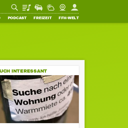
Playlist
Staupilot
Wetter
Webcam
Mein FFH
O
PODCAST
FREIZEIT
FFH-WELT
UCH INTERESSANT