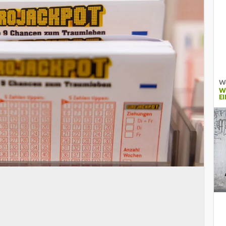
Wo
W
E