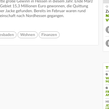
ritte große Gewinn in Hessen in diesem Jahr. Ende März
-Gebiet 15,3 Millionen Euro gewonnen, die Quittung
einer Jacke gefunden. Bereits im Februar waren rund
Z
N
meinschaft nach Nordhessen gegangen.
V
esbaden
Wohnen
Finanzen
T
W
M
F
A
Hi
J
U