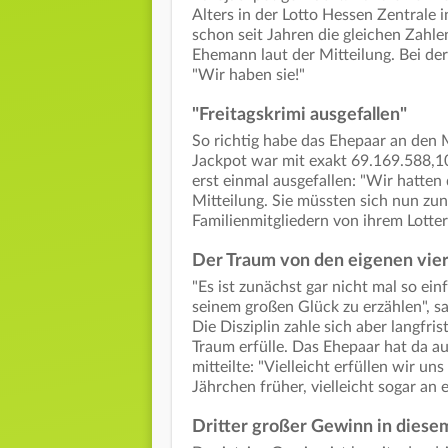
Alters in der Lotto Hessen Zentrale 
schon seit Jahren die gleichen Zahle
Ehemann laut der Mitteilung. Bei de
"Wir haben sie!"
"Freitagskrimi ausgefallen"
So richtig habe das Ehepaar an den 
Jackpot war mit exakt 69.169.588,10
erst einmal ausgefallen: "Wir hatten
Mitteilung. Sie müssten sich nun zu
Familienmitgliedern von ihrem Lotter
Der Traum von den eigenen vi
"Es ist zunächst gar nicht mal so ei
seinem großen Glück zu erzählen", s
Die Disziplin zahle sich aber langfr
Traum erfülle. Das Ehepaar hat da a
mitteilte: "Vielleicht erfüllen wir u
Jährchen früher, vielleicht sogar an 
Dritter großer Gewinn in diese