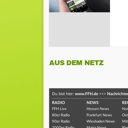
AUS DEM NETZ
Du bist hier:
www.FFH.de
>>>
Nachrichte
RADIO
NEWS
RE
FFH Live
Hessen News
Nor
80er Radio
Frankfurt News
Ost
90er Radio
Wiesbaden News
Mit
2000er Radio
Mainz News
Rhe