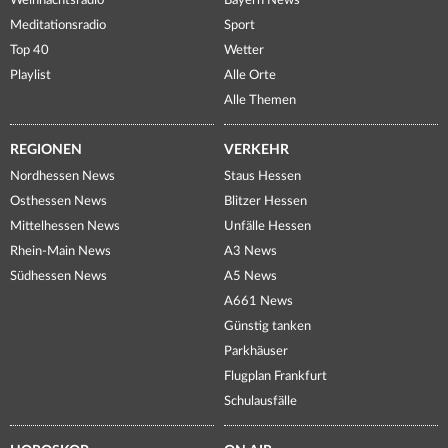
Weihnachtsradio
Bayern News
Meditationsradio
Sport
Top 40
Wetter
Playlist
Alle Orte
Alle Themen
REGIONEN
VERKEHR
Nordhessen News
Staus Hessen
Osthessen News
Blitzer Hessen
Mittelhessen News
Unfälle Hessen
Rhein-Main News
A3 News
Südhessen News
A5 News
A661 News
Günstig tanken
Parkhäuser
Flugplan Frankfurt
Schulausfälle