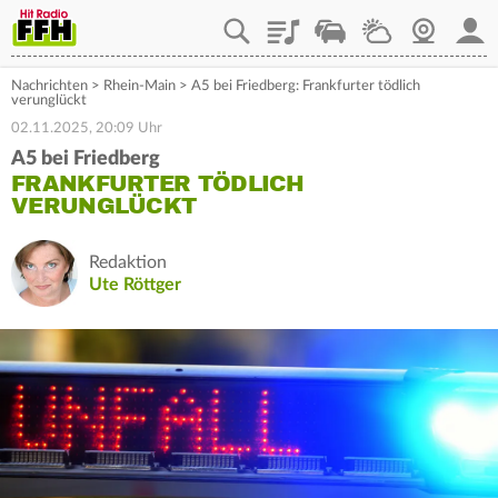
Playlist
Staupilot
Wetter
Webcam
Mein
Nachrichten
>
Rhein-Main
>
A5 bei Friedberg: Frankfurter tödlich
verunglückt
02.11.2025, 20:09 Uhr
A5 bei Friedberg
FRANKFURTER TÖDLICH
VERUNGLÜCKT
Redaktion
Ute Röttger