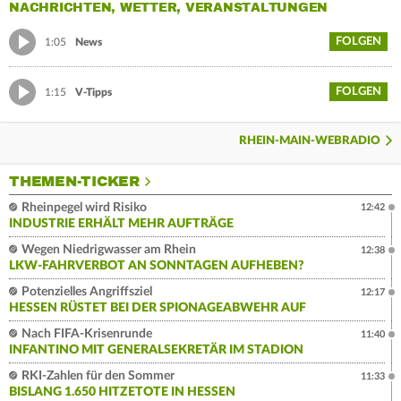
NACHRICHTEN, WETTER, VERANSTALTUNGEN
FOLGEN
1:05
News
FOLGEN
1:15
V-Tipps
RHEIN-MAIN-WEBRADIO
THEMEN-TICKER
Rheinpegel wird Risiko
12:42
INDUSTRIE ERHÄLT MEHR AUFTRÄGE
Wegen Niedrigwasser am Rhein
12:38
LKW-FAHRVERBOT AN SONNTAGEN AUFHEBEN?
Potenzielles Angriffsziel
12:17
HESSEN RÜSTET BEI DER SPIONAGEABWEHR AUF
Nach FIFA-Krisenrunde
11:40
INFANTINO MIT GENERALSEKRETÄR IM STADION
RKI-Zahlen für den Sommer
11:33
BISLANG 1.650 HITZETOTE IN HESSEN