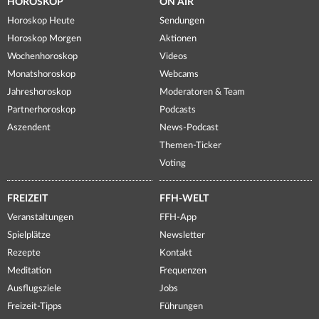
HOROSKOP
ON AIR
Horoskop Heute
Sendungen
Horoskop Morgen
Aktionen
Wochenhoroskop
Videos
Monatshoroskop
Webcams
Jahreshoroskop
Moderatoren & Team
Partnerhoroskop
Podcasts
Aszendent
News-Podcast
Themen-Ticker
Voting
FREIZEIT
FFH-WELT
Veranstaltungen
FFH-App
Spielplätze
Newsletter
Rezepte
Kontakt
Meditation
Frequenzen
Ausflugsziele
Jobs
Freizeit-Tipps
Führungen