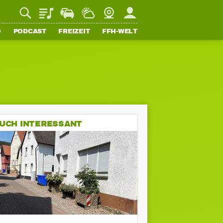
Playlist
Staupilot
Wetter
Webcam
Mein FFH
O
PODCAST
FREIZEIT
FFH-WELT
UCH INTERESSANT