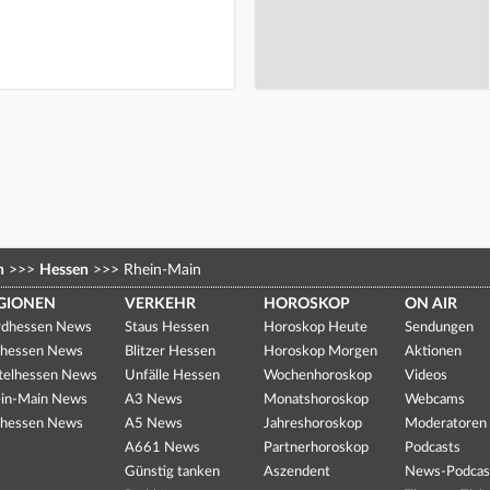
n
>>>
Hessen
>>>
Rhein-Main
GIONEN
VERKEHR
HOROSKOP
ON AIR
dhessen News
Staus Hessen
Horoskop Heute
Sendungen
hessen News
Blitzer Hessen
Horoskop Morgen
Aktionen
telhessen News
Unfälle Hessen
Wochenhoroskop
Videos
in-Main News
A3 News
Monatshoroskop
Webcams
hessen News
A5 News
Jahreshoroskop
Moderatoren
A661 News
Partnerhoroskop
Podcasts
Günstig tanken
Aszendent
News-Podcas