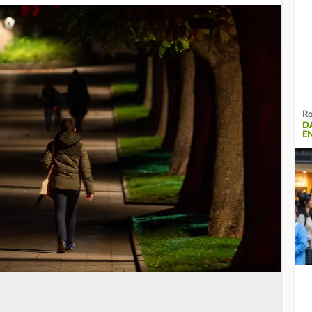
Ro
D
E