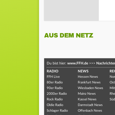
AUS DEM NETZ
Du bist hier:
www.FFH.de
>>>
Nachrichte
RADIO
NEWS
RE
FFH Live
Hessen News
Nor
80er Radio
Frankfurt News
Ost
90er Radio
Wiesbaden News
Mit
2000er Radio
Mainz News
Rhe
Rock Radio
Kassel News
Süd
Oldie Radio
Darmstadt News
Schlager Radio
Offenbach News