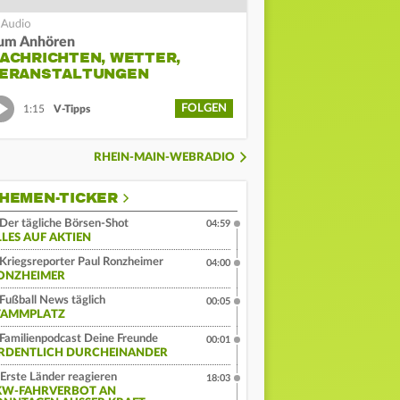
um Anhören
ACHRICHTEN, WETTER,
ERANSTALTUNGEN
FOLGEN
1:15
V-Tipps
RHEIN-MAIN-WEBRADIO
HEMEN-TICKER
Der tägliche Börsen-Shot
04:59
LLES AUF AKTIEN
Kriegsreporter Paul Ronzheimer
04:00
ONZHEIMER
Fußball News täglich
00:05
TAMMPLATZ
Familienpodcast Deine Freunde
00:01
RDENTLICH DURCHEINANDER
Erste Länder reagieren
18:03
KW-FAHRVERBOT AN