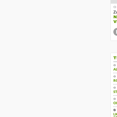
Z
N
V
T
A
R
S
O
L