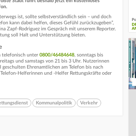
te Stadt führt deshalb jetzt ein kostenloses
fon.
erwegs ist, sollte selbstverständlich sein – und doch
Po
efon kann dabei helfen, dieses Gefühl zurückzugeben”,
D
Tina Zapf-Rodriguez im Gespräch mit unserem Reporter.
A
tung soll Halt und Unterstützung bieten.
e
 telefonisch unter
0800/46484648
, sonntags bis
reitags und samstags von 21 bis 3 Uhr. Nutzerinnen
l geschulten Ehrenamtlichen am Telefon bis nach
e Telefon-Helferinnen und -Helfer Rettungskräfte oder
ettungsdienst
Kommunalpolitik
Verkehr