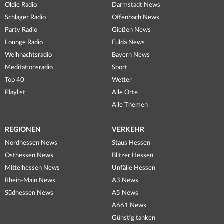
Oldie Radio
Darmstadt News
Schlager Radio
Offenbach News
Party Radio
Gießen News
Lounge Radio
Fulda News
Weihnachtsradio
Bayern News
Meditationsradio
Sport
Top 40
Wetter
Playlist
Alle Orte
Alle Themen
REGIONEN
VERKEHR
Nordhessen News
Staus Hessen
Osthessen News
Blitzer Hessen
Mittelhessen News
Unfälle Hessen
Rhein-Main News
A3 News
Südhessen News
A5 News
A661 News
Günstig tanken