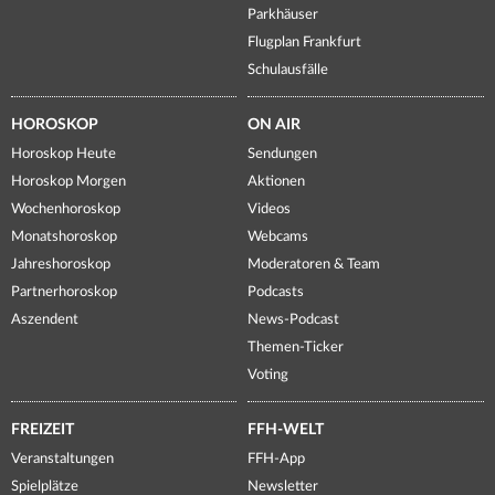
Parkhäuser
Flugplan Frankfurt
Schulausfälle
HOROSKOP
ON AIR
Horoskop Heute
Sendungen
Horoskop Morgen
Aktionen
Wochenhoroskop
Videos
Monatshoroskop
Webcams
Jahreshoroskop
Moderatoren & Team
Partnerhoroskop
Podcasts
Aszendent
News-Podcast
Themen-Ticker
Voting
FREIZEIT
FFH-WELT
Veranstaltungen
FFH-App
Spielplätze
Newsletter