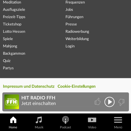
Meditation
Frequenzen
Ausflugsziele
Jobs
Freizeit-Tipps
Führungen
Ticketshop
Presse
Lotto Hessen
Radiowerbung
Spiele
Weiterbildung
Mahjong
Login
Backgammon
Quiz
Partys
Impressum und Datenschutz
Cookie-Einstellungen
HIT RADIO FFH
Jetzt einschalten
Home
Musik
Podcast
Video
Menü