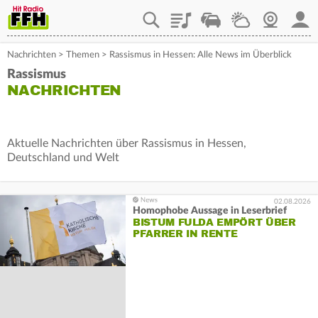
Playlist
Staupilot
Wetter
Webcam
Mein
Nachrichten
>
Themen
>
Rassismus in Hessen: Alle News im Überblick
Rassismus
NACHRICHTEN
Aktuelle Nachrichten über Rassismus in Hessen,
Deutschland und Welt
02.08.2026
Homophobe Aussage in Leserbrief
BISTUM FULDA EMPÖRT ÜBER
PFARRER IN RENTE