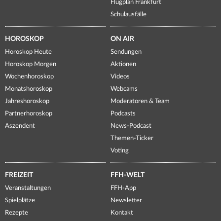
Flugplan Frankfurt
Schulausfälle
HOROSKOP
ON AIR
Horoskop Heute
Sendungen
Horoskop Morgen
Aktionen
Wochenhoroskop
Videos
Monatshoroskop
Webcams
Jahreshoroskop
Moderatoren & Team
Partnerhoroskop
Podcasts
Aszendent
News-Podcast
Themen-Ticker
Voting
FREIZEIT
FFH-WELT
Veranstaltungen
FFH-App
Spielplätze
Newsletter
Rezepte
Kontakt