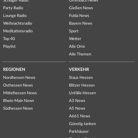
Schlager Radio
Offenbach News
Party Radio
Gießen News
Lounge Radio
Fulda News
Weihnachtsradio
Bayern News
Meditationsradio
Sport
Top 40
Wetter
Playlist
Alle Orte
Alle Themen
REGIONEN
VERKEHR
Nordhessen News
Staus Hessen
Osthessen News
Blitzer Hessen
Mittelhessen News
Unfälle Hessen
Rhein-Main News
A3 News
Südhessen News
A5 News
A661 News
Günstig tanken
Parkhäuser