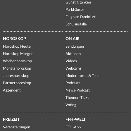
Günstig tanken
Parkhäuser
Flugplan Frankfurt
Schulausfälle
HOROSKOP
ON AIR
Horoskop Heute
Sendungen
Horoskop Morgen
Aktionen
Wochenhoroskop
Videos
Monatshoroskop
Webcams
Jahreshoroskop
Moderatoren & Team
Partnerhoroskop
Podcasts
Aszendent
News-Podcast
Themen-Ticker
Voting
FREIZEIT
FFH-WELT
Veranstaltungen
FFH-App