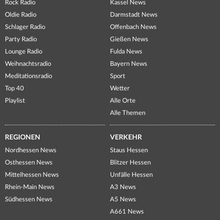
Rock Radio
Kassel News
Oldie Radio
Darmstadt News
Schlager Radio
Offenbach News
Party Radio
Gießen News
Lounge Radio
Fulda News
Weihnachtsradio
Bayern News
Meditationsradio
Sport
Top 40
Wetter
Playlist
Alle Orte
Alle Themen
REGIONEN
VERKEHR
Nordhessen News
Staus Hessen
Osthessen News
Blitzer Hessen
Mittelhessen News
Unfälle Hessen
Rhein-Main News
A3 News
Südhessen News
A5 News
A661 News