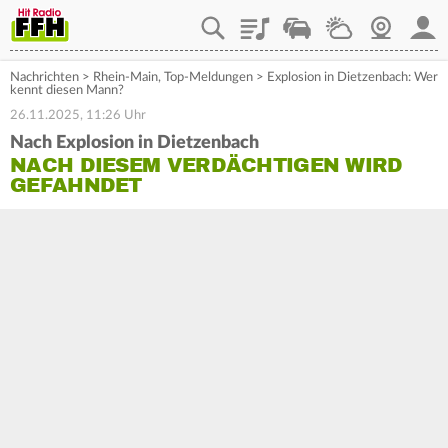
Playlist
Staupilot
Wetter
Webcam
Mein
Nachrichten
>
Rhein-Main
,
Top-Meldungen
>
Explosion in Dietzenbach: Wer
kennt diesen Mann?
26.11.2025, 11:26 Uhr
Nach Explosion in Dietzenbach
NACH DIESEM VERDÄCHTIGEN WIRD
GEFAHNDET