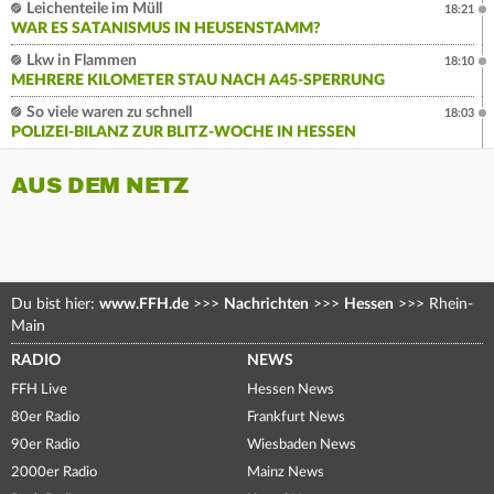
Leichenteile im Müll
18:21
WAR ES SATANISMUS IN HEUSENSTAMM?
Lkw in Flammen
18:10
MEHRERE KILOMETER STAU NACH A45-SPERRUNG
So viele waren zu schnell
18:03
POLIZEI-BILANZ ZUR BLITZ-WOCHE IN HESSEN
AUS DEM NETZ
Du bist hier:
www.FFH.de
>>>
Nachrichten
>>>
Hessen
>>>
Rhein-
Main
RADIO
NEWS
FFH Live
Hessen News
80er Radio
Frankfurt News
90er Radio
Wiesbaden News
2000er Radio
Mainz News