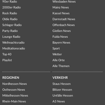
90er Radio
Wiesbaden News
2000er Radio
Mainz News
Rock Radio
Kassel News
Oldie Radio
Darmstadt News
Schlager Radio
Offenbach News
Party Radio
Gießen News
Lounge Radio
Fulda News
Weihnachtsradio
Bayern News
Meditationsradio
Sport
Top 40
Wetter
Playlist
Alle Orte
Alle Themen
REGIONEN
VERKEHR
Nordhessen News
Staus Hessen
Osthessen News
Blitzer Hessen
Mittelhessen News
Unfälle Hessen
Rhein-Main News
A3 News