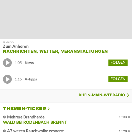
Zum Anhören
NACHRICHTEN, WETTER, VERANSTALTUNGEN
FOLGEN
1:05
News
FOLGEN
1:15
V-Tipps
RHEIN-MAIN-WEBRADIO
THEMEN-TICKER
Mehrere Brandherde
15:33
WALD BEI RODENBACH BRENNT
A7 wegen Rauchwolke gesperrt
15:20