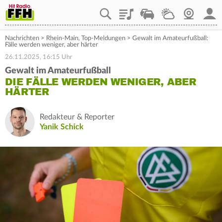
Playlist
Staupilot
Wetter
Webcam
Mein
Nachrichten
>
Rhein-Main
,
Top-Meldungen
>
Gewalt im Amateurfußball:
Fälle werden weniger, aber härter
26.11.2025, 16:15 Uhr
Gewalt im Amateurfußball
DIE FÄLLE WERDEN WENIGER, ABER
HÄRTER
Redakteur & Reporter
Yanik Schick