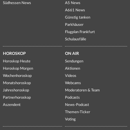
Südhessen News
A5 News
A661 News
Günstig tanken
Parkhäuser
Flugplan Frankfurt
Schulausfälle
HOROSKOP
ON AIR
Horoskop Heute
Sendungen
Horoskop Morgen
Aktionen
Wochenhoroskop
Videos
Monatshoroskop
Webcams
Jahreshoroskop
Moderatoren & Team
Partnerhoroskop
Podcasts
Aszendent
News-Podcast
Themen-Ticker
Voting